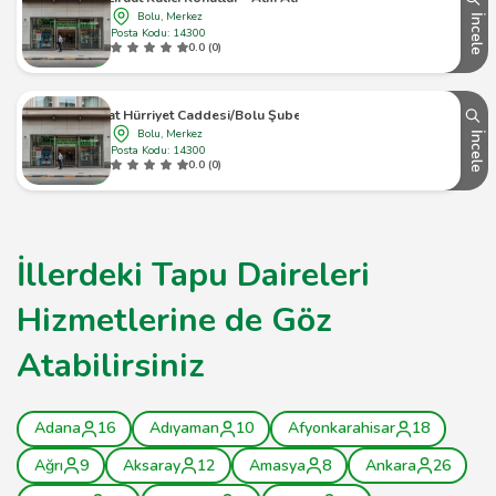
Bolu, Merkez
İncele
Posta Kodu: 14300
0.0 (0)
Ziraat Hürriyet Caddesi/Bolu Şubesi Atm
Bolu, Merkez
İncele
Posta Kodu: 14300
0.0 (0)
İllerdeki Tapu Daireleri
Hizmetlerine de Göz
Atabilirsiniz
Adana
16
Adıyaman
10
Afyonkarahisar
18
Ağrı
9
Aksaray
12
Amasya
8
Ankara
26