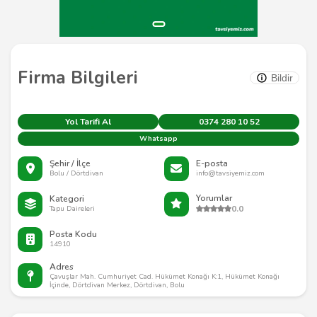
Firma Bilgileri
Bildir
Yol Tarifi Al
0374 280 10 52
Whatsapp
Şehir / İlçe
E-posta
Bolu / Dörtdivan
info@tavsiyemiz.com
Yorumlar
Kategori
0.0
Tapu Daireleri
Posta Kodu
14910
Adres
Çavuşlar Mah. Cumhuriyet Cad. Hükümet Konağı K:1, Hükümet Konağı
İçinde, Dörtdivan Merkez, Dörtdivan, Bolu