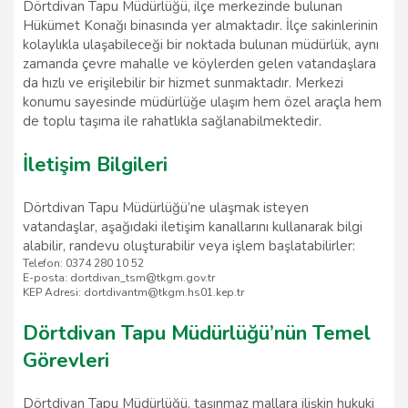
Dörtdivan Tapu Müdürlüğü, ilçe merkezinde bulunan
Hükümet Konağı binasında yer almaktadır. İlçe sakinlerinin
kolaylıkla ulaşabileceği bir noktada bulunan müdürlük, aynı
zamanda çevre mahalle ve köylerden gelen vatandaşlara
da hızlı ve erişilebilir bir hizmet sunmaktadır. Merkezi
konumu sayesinde müdürlüğe ulaşım hem özel araçla hem
de toplu taşıma ile rahatlıkla sağlanabilmektedir.
İletişim Bilgileri
Dörtdivan Tapu Müdürlüğü’ne ulaşmak isteyen
vatandaşlar, aşağıdaki iletişim kanallarını kullanarak bilgi
alabilir, randevu oluşturabilir veya işlem başlatabilirler:
Telefon: 0374 280 10 52
E-posta: dortdivan_tsm@tkgm.gov.tr
KEP Adresi: dortdivantm@tkgm.hs01.kep.tr
Dörtdivan Tapu Müdürlüğü’nün Temel
Görevleri
Dörtdivan Tapu Müdürlüğü, taşınmaz mallara ilişkin hukuki