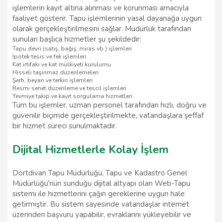
işlemlerin kayıt altına alınması ve korunması amacıyla
faaliyet gösterir. Tapu işlemlerinin yasal dayanağa uygun
olarak gerçekleştirilmesini sağlar. Müdürlük tarafından
sunulan başlıca hizmetler şu şekildedir:
Tapu devri (satış, bağış, miras vb.) işlemleri
İpotek tesis ve fek işlemleri
Kat irtifakı ve kat mülkiyeti kurulumu
Hisseli taşınmaz düzenlemeleri
Şerh, beyan ve terkin işlemleri
Resmi senet düzenleme ve tescil işlemleri
Yevmiye takip ve kayıt sorgulama hizmetleri
Tüm bu işlemler, uzman personel tarafından hızlı, doğru ve
güvenilir biçimde gerçekleştirilmekte, vatandaşlara şeffaf
bir hizmet süreci sunulmaktadır.
Dijital Hizmetlerle Kolay İşlem
Dörtdivan Tapu Müdürlüğü, Tapu ve Kadastro Genel
Müdürlüğü'nün sunduğu dijital altyapı olan Web-Tapu
sistemi ile hizmetlerini çağın gereklerine uygun hale
getirmiştir. Bu sistem sayesinde vatandaşlar internet
üzerinden başvuru yapabilir, evraklarını yükleyebilir ve