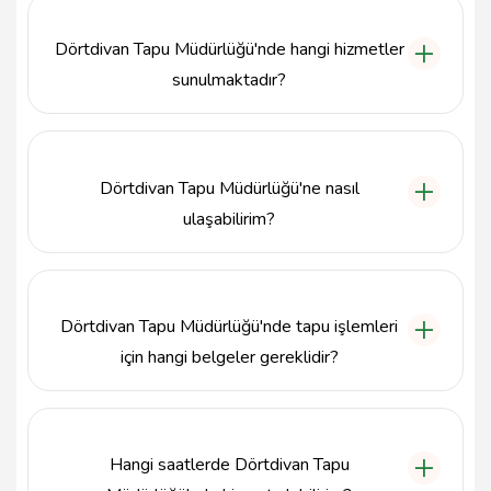
Dörtdivan Tapu Müdürlüğü'nde hangi hizmetler
sunulmaktadır?
Dörtdivan Tapu Müdürlüğü, gayrimenkul alım, satım,
bağış, ipotek gibi işlemlerle birlikte tapu devri ve
iptali gibi hizmetleri de sunmaktadır.
Dörtdivan Tapu Müdürlüğü'ne nasıl
ulaşabilirim?
Dörtdivan Tapu Müdürlüğü'ne ulaşmak için telefonla
3742801052 numarasını arayabilir veya Çavuşlar
Mah. Cumhuriyet Cad. Hükümet Konağı K:1 adresine
Dörtdivan Tapu Müdürlüğü'nde tapu işlemleri
gidebilirsiniz.
için hangi belgeler gereklidir?
Tapu işlemleri için genellikle kimlik belgesi, tapu
senedi, varsa vekaletname ve ilgili gayrimenkulün
tapu kaydı gibi belgeler gerekmektedir.
Hangi saatlerde Dörtdivan Tapu