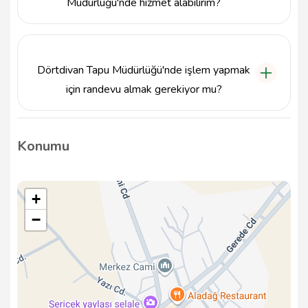
Müdürlüğü'nde hizmet alabilirim?
Dörtdivan Tapu Müdürlüğü, hafta içi her gün 08:30 -
17:30 saatleri arasında hizmet vermektedir.
Dörtdivan Tapu Müdürlüğü'nde işlem yapmak
için randevu almak gerekiyor mu?
Dörtdivan Tapu Müdürlüğü'nde işlem yapmak için
randevu almak zorunlu değildir, ancak yoğunluk
Konumu
nedeniyle randevu almanız tavsiye edilir.
+
−