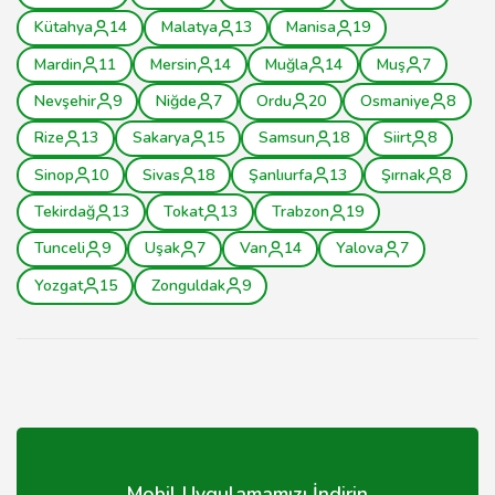
Kütahya
14
Malatya
13
Manisa
19
Mardin
11
Mersin
14
Muğla
14
Muş
7
Nevşehir
9
Niğde
7
Ordu
20
Osmaniye
8
Rize
13
Sakarya
15
Samsun
18
Siirt
8
Sinop
10
Sivas
18
Şanlıurfa
13
Şırnak
8
Tekirdağ
13
Tokat
13
Trabzon
19
Tunceli
9
Uşak
7
Van
14
Yalova
7
Yozgat
15
Zonguldak
9
Mobil Uygulamamızı İndirin