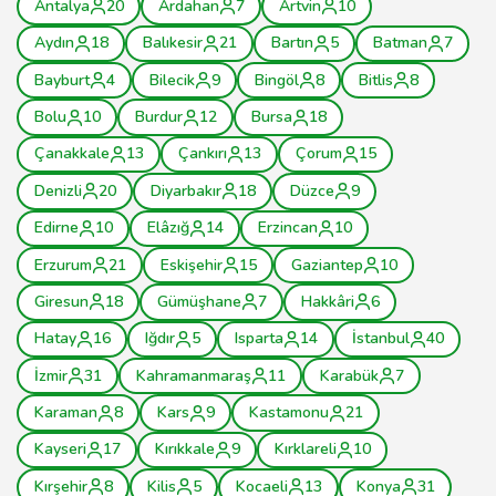
Antalya
20
Ardahan
7
Artvin
10
Aydın
18
Balıkesir
21
Bartın
5
Batman
7
Bayburt
4
Bilecik
9
Bingöl
8
Bitlis
8
Bolu
10
Burdur
12
Bursa
18
Çanakkale
13
Çankırı
13
Çorum
15
Denizli
20
Diyarbakır
18
Düzce
9
Edirne
10
Elâzığ
14
Erzincan
10
Erzurum
21
Eskişehir
15
Gaziantep
10
Giresun
18
Gümüşhane
7
Hakkâri
6
Hatay
16
Iğdır
5
Isparta
14
İstanbul
40
İzmir
31
Kahramanmaraş
11
Karabük
7
Karaman
8
Kars
9
Kastamonu
21
Kayseri
17
Kırıkkale
9
Kırklareli
10
Kırşehir
8
Kilis
5
Kocaeli
13
Konya
31