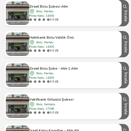
Ziraat Bolu Şubesi Atm
Bolu, Merkez
İncele
Posta Kodu: 14300
0.0 (0)
Halkbank Bolu Valilik Önü
Bolu, Merkez
İncele
Posta Kodu: 14300
0.0 (0)
Ziraat Bolu Şube - Atm 1 Atm
Bolu, Merkez
İncele
Posta Kodu: 14300
0.0 (0)
Vakıfbank Gölyüzü Şubesi
Bolu, Gelibolu
İncele
Posta Kodu: 17360
0.0 (0)
Ziraat Kalıcı Konutlar - Atm Atm