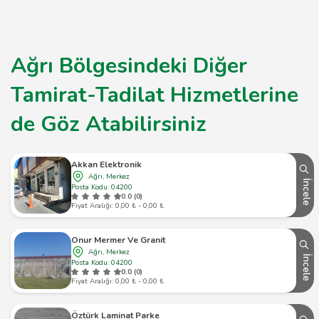
Ağrı Bölgesindeki Diğer
Tamirat-Tadilat Hizmetlerine
de Göz Atabilirsiniz
Akkan Elektronik
Ağrı, Merkez
İncele
Posta Kodu: 04200
0.0 (0)
Fiyat Aralığı: 0,00 ₺ - 0,00 ₺
Onur Mermer Ve Granit
Ağrı, Merkez
İncele
Posta Kodu: 04200
0.0 (0)
Fiyat Aralığı: 0,00 ₺ - 0,00 ₺
Öztürk Laminat Parke