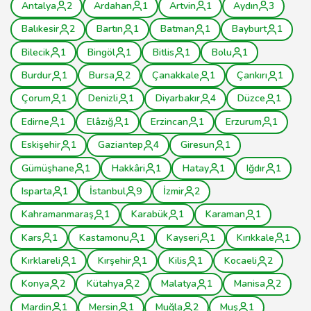
Antalya
2
Ardahan
1
Artvin
1
Aydın
3
Balıkesir
2
Bartın
1
Batman
1
Bayburt
1
Bilecik
1
Bingöl
1
Bitlis
1
Bolu
1
Burdur
1
Bursa
2
Çanakkale
1
Çankırı
1
Çorum
1
Denizli
1
Diyarbakır
4
Düzce
1
Edirne
1
Elâzığ
1
Erzincan
1
Erzurum
1
Eskişehir
1
Gaziantep
4
Giresun
1
Gümüşhane
1
Hakkâri
1
Hatay
1
Iğdır
1
Isparta
1
İstanbul
9
İzmir
2
Kahramanmaraş
1
Karabük
1
Karaman
1
Kars
1
Kastamonu
1
Kayseri
1
Kırıkkale
1
Kırklareli
1
Kırşehir
1
Kilis
1
Kocaeli
2
Konya
2
Kütahya
2
Malatya
1
Manisa
2
Mardin
1
Mersin
1
Muğla
2
Muş
1