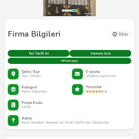
Firma Bilgileri
Bildir
Yol Tarifi Al
Hemen Ara
Whatsapp
Şehir / İlçe
E-posta
Ağrı / Merkez
info@tavsiyemiz.com
Yorumlar
Kategori
5.0
Demir Doğramacı
Posta Kodu
04200
Adres
Kazım Karabekir, Beşevler Cd. No:40, 04200 Ağrı Merkez/Ağrı