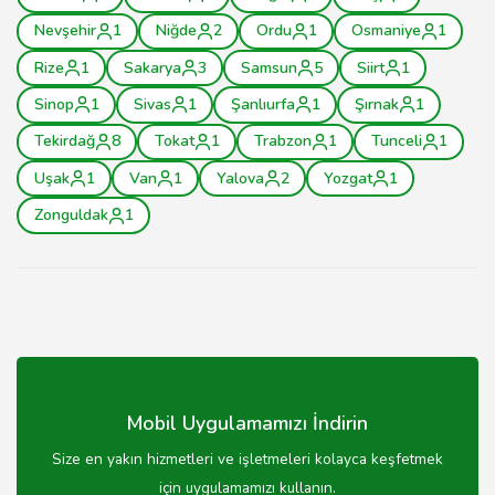
Nevşehir
1
Niğde
2
Ordu
1
Osmaniye
1
Rize
1
Sakarya
3
Samsun
5
Siirt
1
Sinop
1
Sivas
1
Şanlıurfa
1
Şırnak
1
Tekirdağ
8
Tokat
1
Trabzon
1
Tunceli
1
Uşak
1
Van
1
Yalova
2
Yozgat
1
Zonguldak
1
Mobil Uygulamamızı İndirin
Size en yakın hizmetleri ve işletmeleri kolayca keşfetmek
için uygulamamızı kullanın.