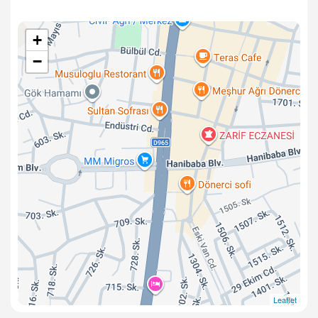
+
−
Leaflet