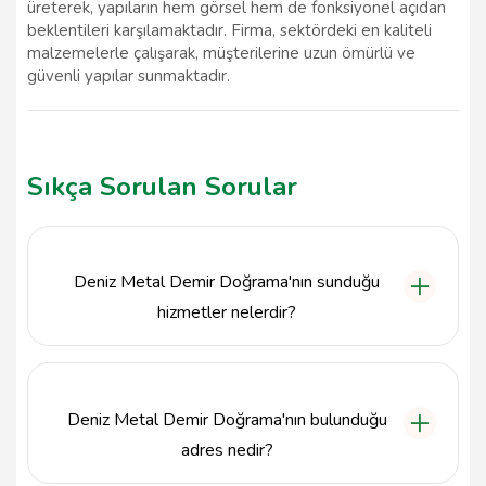
üreterek, yapıların hem görsel hem de fonksiyonel açıdan
beklentileri karşılamaktadır. Firma, sektördeki en kaliteli
malzemelerle çalışarak, müşterilerine uzun ömürlü ve
güvenli yapılar sunmaktadır.
Sıkça Sorulan Sorular
Deniz Metal Demir Doğrama'nın sunduğu
hizmetler nelerdir?
Deniz Metal Demir Doğrama, demir doğrama ve
alüminyum sistemleri konusunda çeşitli hizmetler
sunmaktadır. Bu hizmetler arasında kapı, pencere,
Deniz Metal Demir Doğrama'nın bulunduğu
merdiven korkulukları ve özel projeler yer
almaktadır.
adres nedir?