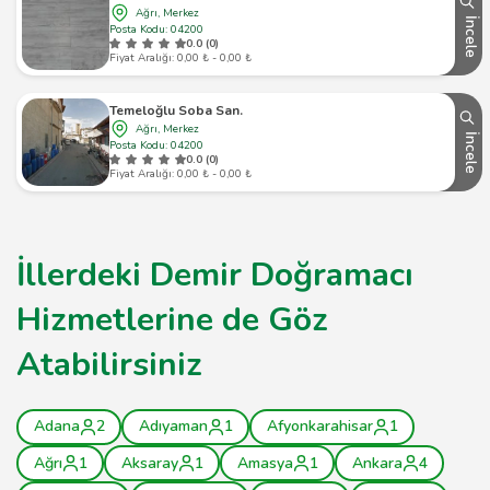
Ağrı, Merkez
İncele
Posta Kodu: 04200
0.0 (0)
Fiyat Aralığı: 0,00 ₺ - 0,00 ₺
Temeloğlu Soba San.
Ağrı, Merkez
İncele
Posta Kodu: 04200
0.0 (0)
Fiyat Aralığı: 0,00 ₺ - 0,00 ₺
İllerdeki Demir Doğramacı
Hizmetlerine de Göz
Atabilirsiniz
Adana
2
Adıyaman
1
Afyonkarahisar
1
Ağrı
1
Aksaray
1
Amasya
1
Ankara
4