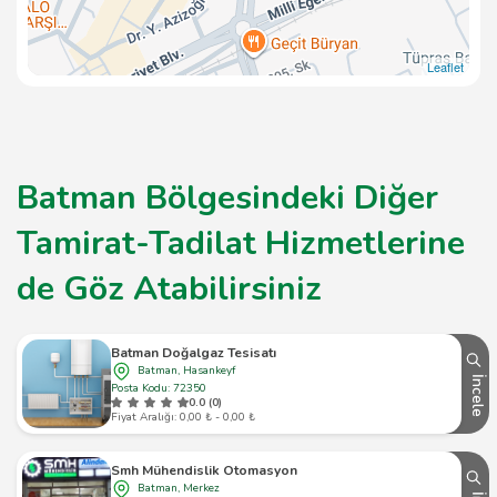
Leaflet
Batman Bölgesindeki Diğer
Tamirat-Tadilat Hizmetlerine
de Göz Atabilirsiniz
Batman Doğalgaz Tesisatı
Batman, Hasankeyf
İncele
Posta Kodu: 72350
0.0 (0)
Fiyat Aralığı: 0,00 ₺ - 0,00 ₺
Smh Mühendislik Otomasyon
Batman, Merkez