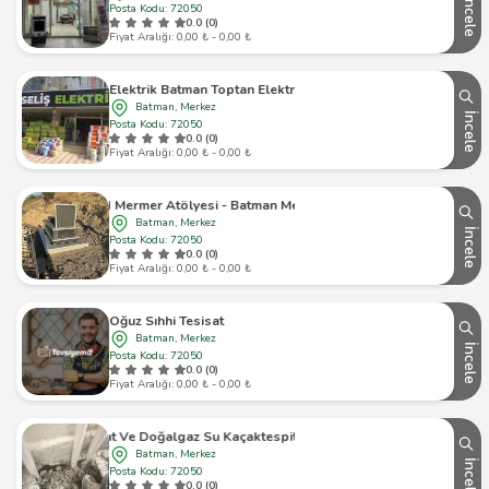
İncele
Posta Kodu: 72050
0.0 (0)
Fiyat Aralığı: 0,00 ₺ - 0,00 ₺
Yükseliş Elektrik Batman Toptan Elektrik Malzemeleri
Batman, Merkez
İncele
Posta Kodu: 72050
0.0 (0)
Fiyat Aralığı: 0,00 ₺ - 0,00 ₺
Azad Mermer Atölyesi - Batman Mezar Taşı
Batman, Merkez
İncele
Posta Kodu: 72050
0.0 (0)
Fiyat Aralığı: 0,00 ₺ - 0,00 ₺
Oğuz Sıhhi Tesisat
Batman, Merkez
İncele
Posta Kodu: 72050
0.0 (0)
Fiyat Aralığı: 0,00 ₺ - 0,00 ₺
bul Tesisat Ve Doğalgaz Su Kaçaktespiti Tıkalı Olan Pimaş Açma
Batman, Merkez
İncele
Posta Kodu: 72050
0.0 (0)