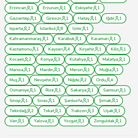
Erzincan
1
Erzurum
1
Eskişehir
1
Gaziantep
1
Giresun
1
Hatay
1
Iğdır
1
Isparta
2
İstanbul
8
İzmir
1
Kahramanmaraş
1
Karabük
1
Karaman
1
Kastamonu
1
Kayseri
4
Kırşehir
1
Kilis
1
Kocaeli
2
Konya
3
Kütahya
1
Malatya
1
Manisa
1
Mardin
1
Mersin
1
Muğla
1
Muş
1
Nevşehir
1
Niğde
2
Ordu
4
Osmaniye
1
Rize
1
Sakarya
1
Samsun
1
Sinop
1
Sivas
1
Şanlıurfa
1
Şırnak
1
Tekirdağ
2
Tokat
1
Trabzon
3
Uşak
1
Van
1
Yalova
1
Yozgat
1
Zonguldak
1