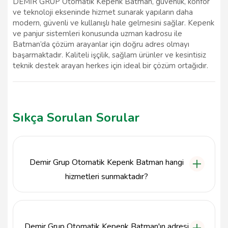
DEMİR GRUP Otomatik Kepenk Batman, güvenlik, konfor
ve teknoloji ekseninde hizmet sunarak yapıların daha
modern, güvenli ve kullanışlı hale gelmesini sağlar. Kepenk
ve panjur sistemleri konusunda uzman kadrosu ile
Batman’da çözüm arayanlar için doğru adres olmayı
başarmaktadır. Kaliteli işçilik, sağlam ürünler ve kesintisiz
teknik destek arayan herkes için ideal bir çözüm ortağıdır.
Sıkça Sorulan Sorular
Demir Grup Otomatik Kepenk Batman hangi
hizmetleri sunmaktadır?
Demir Grup Otomatik Kepenk Batman, otomatik
kapı ve kepenk sistemleri konusunda bireysel
kullanıcılar ve kurumsal işletmeler için çeşitli sistem
Demir Grup Otomatik Kepenk Batman'ın adresi
alternatifleri sunmaktadır.