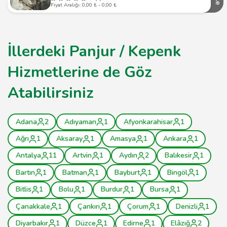
Fiyat Aralığı: 0,00 ₺ - 0,00 ₺
İllerdeki Panjur / Kepenk
Hizmetlerine de Göz
Atabilirsiniz
Adana
2
Adıyaman
1
Afyonkarahisar
1
Ağrı
1
Aksaray
1
Amasya
1
Ankara
1
Antalya
11
Artvin
1
Aydın
2
Balıkesir
1
Bartın
1
Batman
1
Bayburt
1
Bingöl
1
Bitlis
1
Bolu
1
Burdur
1
Bursa
1
Çanakkale
1
Çankırı
1
Çorum
1
Denizli
1
Diyarbakır
1
Düzce
1
Edirne
1
Elâzığ
2