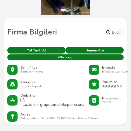
Firma Bilgileri
Bildir
Yol Tarifi Al
Hemen Ara
Whatsapp
Şehir / İlçe
E-posta
Batman / Merkez
info@tavsiyemiz.com
Yorumlar
Kategori
0.0
Panjur / Kepenk
Web Site
Posta Kodu
72050
http://demirgrupotomatikkepenk.com/
Adres
Belde, İstikbal Cd. no:10/1, 72100 Batman Merkez/Batman