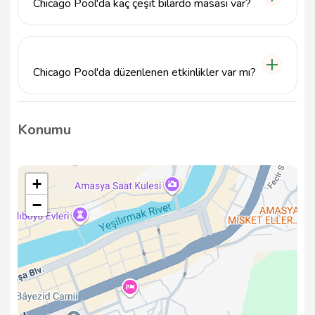
Chicago Pool'da kaç çeşit bilardo masası var?
Chicago Pool, farklı oyun tarzlarına hitap eden çeşitli
bilardo masaları sunmaktadır. Her seviyeden
oyuncuya uygun masalar mevcuttur.
Chicago Pool'da düzenlenen etkinlikler var mı?
Evet, Chicago Pool'da düzenli olarak bilardo
turnuvaları ve sosyal etkinlikler
Konumu
gerçekleştirilmektedir. Detaylar için bizi takip
edebilir veya iletişime geçebilirsiniz.
+
−