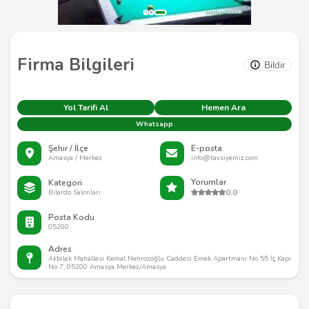
Firma Bilgileri
Bildir
Yol Tarifi Al
Hemen Ara
Whatsapp
Şehir / İlçe
E-posta
Amasya / Merkez
info@tavsiyemiz.com
Yorumlar
Kategori
0.0
Bilardo Salonları
Posta Kodu
05200
Adres
Akbilek Mahallesi Kemal Nehrozoğlu Caddesi Emek Apartmanı No 55 İç Kapı
No 7, 05200 Amasya Merkez/Amasya