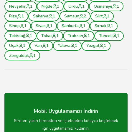
Nevşehir
1
Niğde
1
Ordu
1
Osmaniye
1
Rize
1
Sakarya
1
Samsun
2
Siirt
1
Sinop
1
Sivas
1
Şanlıurfa
1
Şırnak
1
Tekirdağ
1
Tokat
1
Trabzon
1
Tunceli
1
Uşak
1
Van
1
Yalova
1
Yozgat
1
Zonguldak
1
Mobil Uygulamamızı İndirin
Size en yakın hizmetleri ve işletmeleri kolayca keşfetmek
için uygulamamızı kullanın.