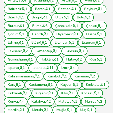
Antalya
4
Ardahan
1
Artvin
1
Aydın
1
Balıkesir
1
Bartın
1
Batman
1
Bayburt
1
Bilecik
1
Bingöl
1
Bitlis
1
Bolu
2
Burdur
1
Bursa
6
Çanakkale
1
Çankırı
1
Çorum
1
Denizli
1
Diyarbakır
1
Düzce
1
Edirne
1
Elâzığ
1
Erzincan
1
Erzurum
1
Eskişehir
2
Gaziantep
1
Giresun
3
Gümüşhane
1
Hakkâri
1
Hatay
2
Iğdır
1
Isparta
1
İstanbul
11
İzmir
4
Kahramanmaraş
1
Karabük
1
Karaman
2
Kars
1
Kastamonu
1
Kayseri
1
Kırıkkale
1
Kırklareli
1
Kırşehir
1
Kilis
1
Kocaeli
2
Konya
4
Kütahya
2
Malatya
1
Manisa
2
Mardin
1
Mersin
1
Muğla
1
Muş
1