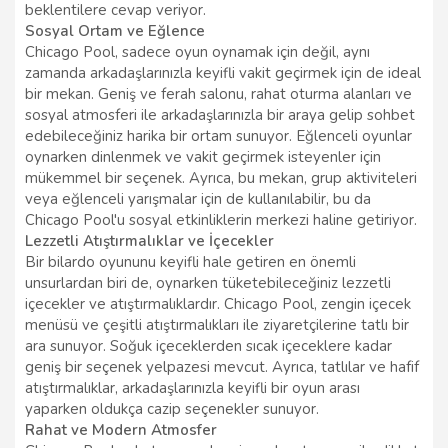
beklentilere cevap veriyor.
Sosyal Ortam ve Eğlence
Chicago Pool, sadece oyun oynamak için değil, aynı
zamanda arkadaşlarınızla keyifli vakit geçirmek için de ideal
bir mekan. Geniş ve ferah salonu, rahat oturma alanları ve
sosyal atmosferi ile arkadaşlarınızla bir araya gelip sohbet
edebileceğiniz harika bir ortam sunuyor. Eğlenceli oyunlar
oynarken dinlenmek ve vakit geçirmek isteyenler için
mükemmel bir seçenek. Ayrıca, bu mekan, grup aktiviteleri
veya eğlenceli yarışmalar için de kullanılabilir, bu da
Chicago Pool'u sosyal etkinliklerin merkezi haline getiriyor.
Lezzetli Atıştırmalıklar ve İçecekler
Bir bilardo oyununu keyifli hale getiren en önemli
unsurlardan biri de, oynarken tüketebileceğiniz lezzetli
içecekler ve atıştırmalıklardır. Chicago Pool, zengin içecek
menüsü ve çeşitli atıştırmalıkları ile ziyaretçilerine tatlı bir
ara sunuyor. Soğuk içeceklerden sıcak içeceklere kadar
geniş bir seçenek yelpazesi mevcut. Ayrıca, tatlılar ve hafif
atıştırmalıklar, arkadaşlarınızla keyifli bir oyun arası
yaparken oldukça cazip seçenekler sunuyor.
Rahat ve Modern Atmosfer