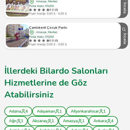
Amasya, Merkez
İncele
Posta Kodu: 05200
0.0 (0)
Fiyat Aralığı: 0,00 ₺ - 0,00 ₺
Çamlıkent Çocuk Parkı
Amasya, Merkez
İncele
Posta Kodu: 05200
0.0 (0)
Fiyat Aralığı: 0,00 ₺ - 0,00 ₺
İllerdeki Bilardo Salonları
Hizmetlerine de Göz
Atabilirsiniz
Adana
4
Adıyaman
1
Afyonkarahisar
1
Ağrı
1
Aksaray
1
Amasya
1
Ankara
4