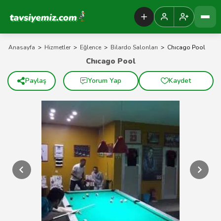
Tavsiyemiz Anasayfa
Anasayfa
>
Hizmetler
>
Eğlence
>
Bilardo Salonları
>
Chıcago Pool
Chıcago Pool
Paylaş
Yorum Yap
Kaydet