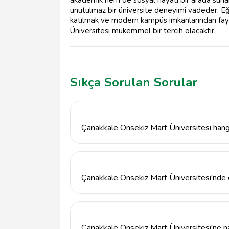
akademik hem de sosyal hayatı bir arada sunan 
unutulmaz bir üniversite deneyimi vadeder. Eğe
katılmak ve modern kampüs imkanlarından fayd
Üniversitesi mükemmel bir tercih olacaktır.
Sıkça Sorulan Sorular
Çanakkale Onsekiz Mart Üniversitesi hang
Çanakkale Onsekiz Mart Üniversitesi, mühendis
gibi birçok alanda lisans ve lisansüstü pro
Çanakkale Onsekiz Mart Üniversitesi'nde ö
Evet, Çanakkale Onsekiz Mart Üniversitesi'
öğrencilerin sosyal, kültürel ve bilimsel etk
Çanakkale Onsekiz Mart Üniversitesi'ne na