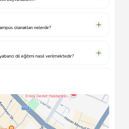
şvuru yapmak için Yükseköğretim Kurumları Sınavı
esmi web sitesi üzerinden başvuru işlemlerinizi
ampüs olanakları nelerdir?
rzioğlu Kampüsü, modern derslikler, kütüphane, spor
aklar sunmaktadır.
bancı dil eğitimi nasıl verilmektedir?
lerine İngilizce, Almanca, Fransızca gibi dillerde
 dil merkezleri aracılığıyla gerçekleştirilir.