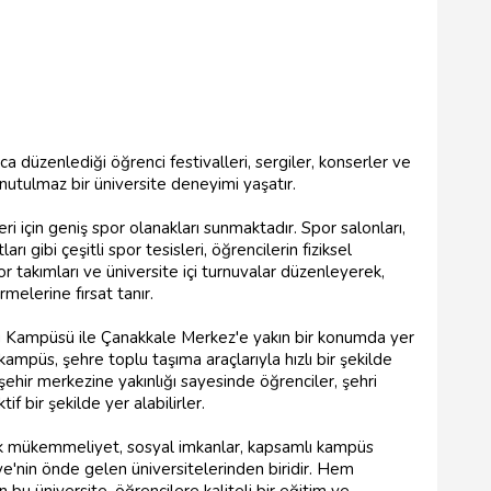
a düzenlediği öğrenci festivalleri, sergiler, konserler ve
nutulmaz bir üniversite deneyimi yaşatır.
ri için geniş spor olanakları sunmaktadır. Spor salonları,
rı gibi çeşitli spor tesisleri, öğrencilerin fiziksel
por takımları ve üniversite içi turnuvalar düzenleyerek,
rmelerine fırsat tanır.
lu Kampüsü ile Çanakkale Merkez'e yakın bir konumda yer
ampüs, şehre toplu taşıma araçlarıyla hızlı bir şekilde
ehir merkezine yakınlığı sayesinde öğrenciler, şehri
if bir şekilde yer alabilirler.
ik mükemmeliyet, sosyal imkanlar, kapsamlı kampüs
ye'nin önde gelen üniversitelerinden biridir. Hem