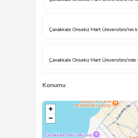
Çanakkale Onsekiz Mart Üniversitesi'ne ba
(YKS) sonuçlarını kullanarak üniversitenin r
gerçekleştirebilirsiniz.
Çanakkale Onsekiz Mart Üniversitesi'nin k
Çanakkale Onsekiz Mart Üniversitesi'nin Te
salonları ve sosyal alanlar gibi çeşitli olan
Çanakkale Onsekiz Mart Üniversitesi'nde ya
Çanakkale Onsekiz Mart Üniversitesi, öğrenci
yabancı dil eğitimi sunmaktadır. Bu eğitimler,
Konumu
+
−