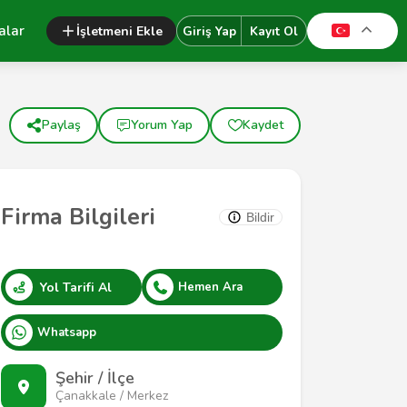
alar
İşletmeni Ekle
Giriş Yap
Kayıt Ol
Paylaş
Yorum Yap
Kaydet
Firma Bilgileri
Bildir
Yol Tarifi Al
Hemen Ara
Whatsapp
Şehir / İlçe
Çanakkale / Merkez