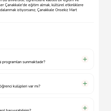
bu üniversite, öğrencilere kaliteli bir eğitim ve
r Çanakkale'de eğitim almak, kültürel etkinliklere
alanmak istiyorsanız, Çanakkale Onsekiz Mart
i programları sunmaktadır?
lik, sosyal bilimler, fen bilimleri, sağlık bilimleri
gramlar sunmaktadır.
ğrenci kulüpleri var mı?
nde birçok öğrenci kulübü bulunmaktadır. Bu kulüpler,
inliklerde yer almasını sağlamaktadır.
sıl başvurabilirim?