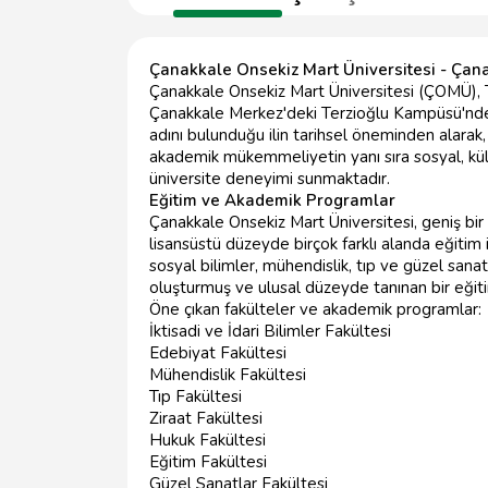
Çanakkale Onsekiz Mart Üniversitesi - Çan
Çanakkale Onsekiz Mart Üniversitesi (ÇOMÜ), Tü
Çanakkale Merkez'deki Terzioğlu Kampüsü'nde 
adını bulunduğu ilin tarihsel öneminden alarak,
akademik mükemmeliyetin yanı sıra sosyal, kültü
üniversite deneyimi sunmaktadır.
Eğitim ve Akademik Programlar
Çanakkale Onsekiz Mart Üniversitesi, geniş b
lisansüstü düzeyde birçok farklı alanda eğitim i
sosyal bilimler, mühendislik, tıp ve güzel sana
oluşturmuş ve ulusal düzeyde tanınan bir eği
Öne çıkan fakülteler ve akademik programlar:
İktisadi ve İdari Bilimler Fakültesi
Edebiyat Fakültesi
Mühendislik Fakültesi
Tıp Fakültesi
Ziraat Fakültesi
Hukuk Fakültesi
Eğitim Fakültesi
Güzel Sanatlar Fakültesi