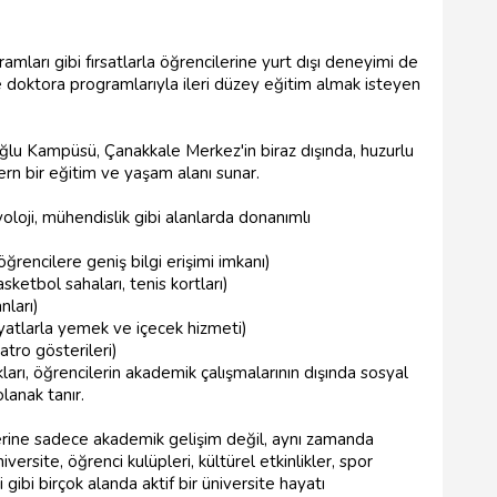
amları gibi fırsatlarla öğrencilerine yurt dışı deneyimi de
e doktora programlarıyla ileri düzey eğitim almak isteyen
.
oğlu Kampüsü, Çanakkale Merkez'in biraz dışında, huzurlu
rn bir eğitim ve yaşam alanı sunar.
oloji, mühendislik gibi alanlarda donanımlı
öğrencilere geniş bilgi erişimi imkanı)
asketbol sahaları, tenis kortları)
nları)
iyatlarla yemek ve içecek hizmeti)
yatro gösterileri)
arı, öğrencilerin akademik çalışmalarının dışında sosyal
lanak tanır.
erine sadece akademik gelişim değil, aynı zamanda
iversite, öğrenci kulüpleri, kültürel etkinlikler, spor
gibi birçok alanda aktif bir üniversite hayatı