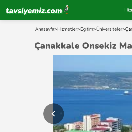
Tavsiyemiz Anasayfa
Hiz
Anasayfa
>
Hizmetler
>
Eğitim
>
Üniversiteler
>
Çan
Çanakkale Onsekiz Mar