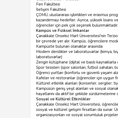
Fen Fakültesi
İletişim Fakültesi
ÇOMÜ, uluslararası işbirlikleri ve erasmus progr
kazandırmayı hedefler. Ayrıca, yüksek lisans v
öğrenciler için pek çok seçenek bulunmaktadır
Kampüs ve Fiziksel İmkanlar
Çanakkale Onsekiz Mart Üniversitesi'nin Terzi
bir çevrede yer alır. Kampüs, öğrencilere mode
Kampüste bulunan olanaklar arasında:
Modern derslikler ve laboratuvarlar (kimya, biy
laboratuvarlar)
Zengin kütüphane (dijital ve basılı kaynaklarla 
Spor tesisleri (spor salonları, futbol sahaları, b
Öğrenci yurtları (konforlu ve güvenli yaşam ala
Kafeler ve restoranlar (öğrenciler için uygun f
Kültürel etkinlik alanları (konserler, sergiler, ti
Kampüsün geniş yeşil alanları ve sosyal olanakl
hayatlarını da aktif bir şekilde sürdürmelerine o
Sosyal ve Kültürel Etkinlikler
Çanakkale Onsekiz Mart Üniversitesi, öğrencil
sosyal ve kültürel gelişim fırsatları da sunar. Ün
organizasyonları ve sosyal sorumluluk projeleri 