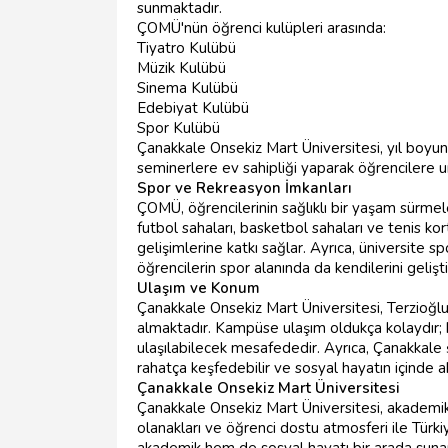
sunmaktadır.
ÇOMÜ'nün öğrenci kulüpleri arasında:
Tiyatro Kulübü
Müzik Kulübü
Sinema Kulübü
Edebiyat Kulübü
Spor Kulübü
Çanakkale Onsekiz Mart Üniversitesi, yıl boyunc
seminerlere ev sahipliği yaparak öğrencilere u
Spor ve Rekreasyon İmkanları
ÇOMÜ, öğrencilerinin sağlıklı bir yaşam sürmele
futbol sahaları, basketbol sahaları ve tenis kortla
gelişimlerine katkı sağlar. Ayrıca, üniversite s
öğrencilerin spor alanında da kendilerini gelişti
Ulaşım ve Konum
Çanakkale Onsekiz Mart Üniversitesi, Terzioğ
almaktadır. Kampüse ulaşım oldukça kolaydır; k
ulaşılabilecek mesafededir. Ayrıca, Çanakkale ş
rahatça keşfedebilir ve sosyal hayatın içinde akt
Çanakkale Onsekiz Mart Üniversitesi
Çanakkale Onsekiz Mart Üniversitesi, akadem
olanakları ve öğrenci dostu atmosferi ile Türki