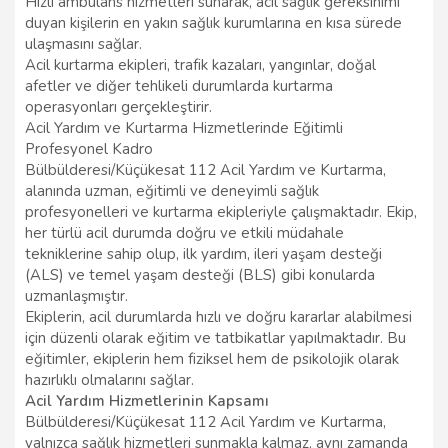
Hızlı ambulans hizmetleri sunarak, acil sağlık gereksinimi
duyan kişilerin en yakın sağlık kurumlarına en kısa sürede
ulaşmasını sağlar.
Acil kurtarma ekipleri, trafik kazaları, yangınlar, doğal
afetler ve diğer tehlikeli durumlarda kurtarma
operasyonları gerçekleştirir.
Acil Yardım ve Kurtarma Hizmetlerinde Eğitimli
Profesyonel Kadro
Bülbülderesi/Küçükesat 112 Acil Yardım ve Kurtarma,
alanında uzman, eğitimli ve deneyimli sağlık
profesyonelleri ve kurtarma ekipleriyle çalışmaktadır. Ekip,
her türlü acil durumda doğru ve etkili müdahale
tekniklerine sahip olup, ilk yardım, ileri yaşam desteği
(ALS) ve temel yaşam desteği (BLS) gibi konularda
uzmanlaşmıştır.
Ekiplerin, acil durumlarda hızlı ve doğru kararlar alabilmesi
için düzenli olarak eğitim ve tatbikatlar yapılmaktadır. Bu
eğitimler, ekiplerin hem fiziksel hem de psikolojik olarak
hazırlıklı olmalarını sağlar.
Acil Yardım Hizmetlerinin Kapsamı
Bülbülderesi/Küçükesat 112 Acil Yardım ve Kurtarma,
yalnızca sağlık hizmetleri sunmakla kalmaz, aynı zamanda