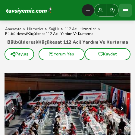
Tavsiyemiz Anasayfa
Anasayfa
>
Hizmetler
>
Sağlık
>
112 Acil Hizmetleri
>
Bülbülderesi/Küçükesat 112 Acil Yardım Ve Kurtarma
Bülbülderesi/Küçükesat 112 Acil Yardım Ve Kurtarma
Paylaş
Yorum Yap
Kaydet