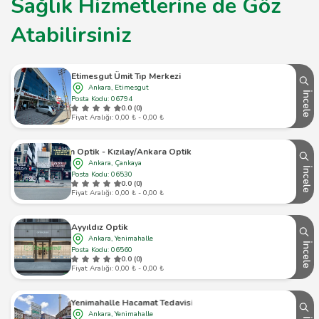
Sağlık Hizmetlerine de Göz
Atabilirsiniz
Etimesgut Ümit Tıp Merkezi
Ankara, Etimesgut
İncele
Posta Kodu: 06794
0.0 (0)
Fiyat Aralığı: 0,00 ₺ - 0,00 ₺
Eren Optik - Kızılay/Ankara Optik&Lens
Ankara, Çankaya
İncele
Posta Kodu: 06530
0.0 (0)
Fiyat Aralığı: 0,00 ₺ - 0,00 ₺
Ayyıldız Optik
Ankara, Yenimahalle
İncele
Posta Kodu: 06560
0.0 (0)
Fiyat Aralığı: 0,00 ₺ - 0,00 ₺
Yenimahalle Hacamat Tedavisi
Ankara, Yenimahalle