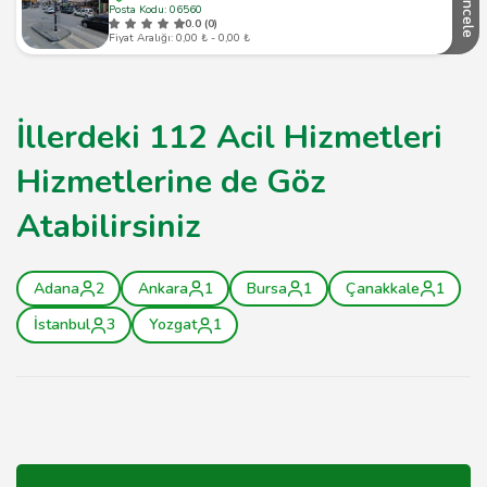
İncele
Posta Kodu: 06560
0.0 (0)
Fiyat Aralığı: 0,00 ₺ - 0,00 ₺
İllerdeki 112 Acil Hizmetleri
Hizmetlerine de Göz
Atabilirsiniz
Adana
2
Ankara
1
Bursa
1
Çanakkale
1
İstanbul
3
Yozgat
1