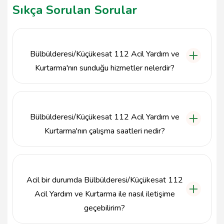
Sıkça Sorulan Sorular
Bülbülderesi/Küçükesat 112 Acil Yardım ve
Kurtarma'nın sunduğu hizmetler nelerdir?
Bülbülderesi/Küçükesat 112 Acil Yardım ve
Kurtarma, acil sağlık hizmetleri, kurtarma, ilk yardım
uygulamaları ve hastaneye sevk gibi kritik hizmetler
Bülbülderesi/Küçükesat 112 Acil Yardım ve
sunmaktadır.
Kurtarma'nın çalışma saatleri nedir?
Bülbülderesi/Küçükesat 112 Acil Yardım ve
Kurtarma, 7/24 hizmet vermektedir, bu sayede her
an acil durumlara müdahale edebilir.
Acil bir durumda Bülbülderesi/Küçükesat 112
Acil Yardım ve Kurtarma ile nasıl iletişime
geçebilirim?