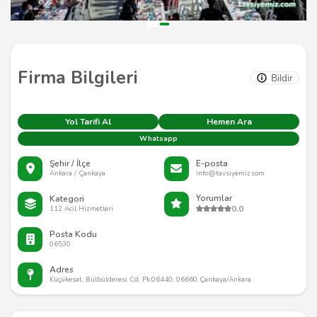
Firma Bilgileri
Bildir
Yol Tarifi Al
Hemen Ara
Whatsapp
Şehir / İlçe
E-posta
Ankara / Çankaya
info@tavsiyemiz.com
Yorumlar
Kategori
0.0
112 Acil Hizmetleri
Posta Kodu
06530
Adres
Küçükesat, Bülbülderesi Cd. Pk:06440, 06660 Çankaya/Ankara