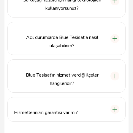
Su kaçağı tespiti için hangi teknolojileri
hızlı ve nokta atışı tespitini sağlamaktadır.
kullanıyorsunuz?
Blue Tesisat, modern kameralı kanal görüntüleme
sistemleri kullanarak su kaçaklarını ve tıkanıklıkları
etkili bir şekilde tespit etmektedir. Bu teknolojiler,
Acil durumlarda Blue Tesisat'a nasıl
sorunları hızlıca belirlemekte ve çözüm sürecini
hızlandırmaktadır.
ulaşabilirim?
Acil durumlar için Blue Tesisat'a 555 753 51 83
numaralı telefondan 7/24 ulaşabilirsiniz. Profesyonel
ekibimiz her zaman hizmetinizdedir.
Blue Tesisat'ın hizmet verdiği ilçeler
hangileridir?
Blue Tesisat, İstanbul'un tüm ilçelerine hizmet
vermektedir. Şişli'deki merkezimizden, ihtiyaç
duyduğunuz her yerde size ulaşmayı hedefliyoruz.
Hizmetlerinizin garantisi var mı?
Blue Tesisat, sunduğu tüm hizmetlerde müşteri
memnuniyetini ön planda tutmakta ve yapılan