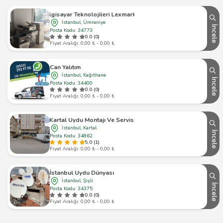
Emsa Bilgisayar Teknolojileri Lexmark Yetkili Servis
İstanbul, Ümraniye
İncele
Posta Kodu: 34773
0.0 (0)
Fiyat Aralığı: 0,00 ₺ - 0,00 ₺
Can Yalıtım
İstanbul, Kağıthane
İncele
Posta Kodu: 34400
0.0 (0)
Fiyat Aralığı: 0,00 ₺ - 0,00 ₺
Kartal Uydu Montajı Ve Servisi
İstanbul, Kartal
İncele
Posta Kodu: 34862
5.0 (1)
Fiyat Aralığı: 0,00 ₺ - 0,00 ₺
İstanbul Uydu Dünyası
İstanbul, Şişli
İncele
Posta Kodu: 34375
0.0 (0)
Fiyat Aralığı: 0,00 ₺ - 0,00 ₺