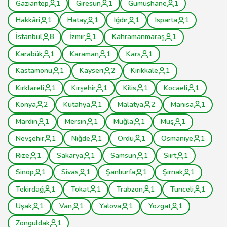
Gaziantep
1
Giresun
1
Gümüşhane
1
Hakkâri
1
Hatay
1
Iğdır
1
Isparta
1
İstanbul
8
İzmir
1
Kahramanmaraş
1
Karabük
1
Karaman
1
Kars
1
Kastamonu
1
Kayseri
2
Kırıkkale
1
Kırklareli
1
Kırşehir
1
Kilis
1
Kocaeli
1
Konya
2
Kütahya
1
Malatya
2
Manisa
1
Mardin
1
Mersin
1
Muğla
1
Muş
1
Nevşehir
1
Niğde
1
Ordu
1
Osmaniye
1
Rize
1
Sakarya
1
Samsun
1
Siirt
1
Sinop
1
Sivas
1
Şanlıurfa
1
Şırnak
1
Tekirdağ
1
Tokat
1
Trabzon
1
Tunceli
1
Uşak
1
Van
1
Yalova
1
Yozgat
1
Zonguldak
1