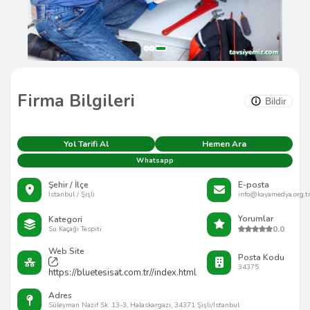
Firma Bilgileri
Bildir
Yol Tarifi Al
Hemen Ara
Whatsapp
Şehir / İlçe
E-posta
İstanbul / Şişli
info@kayamedya.org.t
Yorumlar
Kategori
0.0
Su Kaçağı Tespiti
Web Site
Posta Kodu
34375
https://bluetesisat.com.tr//index.html
Adres
Süleyman Nazif Sk. 13-3, Halaskargazi, 34371 Şişli/İstanbul