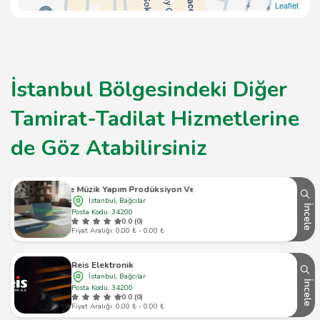
Leaflet
İstanbul Bölgesindeki Diğer
Tamirat-Tadilat Hizmetlerine
de Göz Atabilirsiniz
Balance Müzik Yapım Prodüksiyon Ve Tic. Ltd. Şti.
İstanbul, Bağcılar
İncele
Posta Kodu: 34200
0.0 (0)
Fiyat Aralığı: 0,00 ₺ - 0,00 ₺
Reis Elektronik
İstanbul, Bağcılar
İncele
Posta Kodu: 34200
0.0 (0)
Fiyat Aralığı: 0,00 ₺ - 0,00 ₺