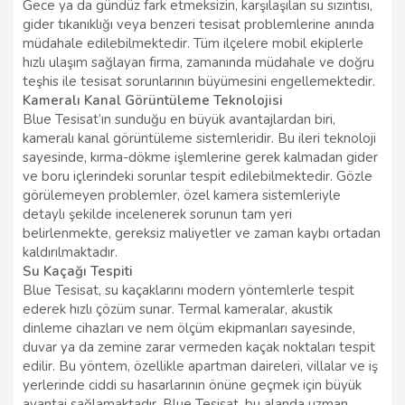
Gece ya da gündüz fark etmeksizin, karşılaşılan su sızıntısı,
gider tıkanıklığı veya benzeri tesisat problemlerine anında
müdahale edilebilmektedir. Tüm ilçelere mobil ekiplerle
hızlı ulaşım sağlayan firma, zamanında müdahale ve doğru
teşhis ile tesisat sorunlarının büyümesini engellemektedir.
Kameralı Kanal Görüntüleme Teknolojisi
Blue Tesisat’ın sunduğu en büyük avantajlardan biri,
kameralı kanal görüntüleme sistemleridir. Bu ileri teknoloji
sayesinde, kırma-dökme işlemlerine gerek kalmadan gider
ve boru içlerindeki sorunlar tespit edilebilmektedir. Gözle
görülemeyen problemler, özel kamera sistemleriyle
detaylı şekilde incelenerek sorunun tam yeri
belirlenmekte, gereksiz maliyetler ve zaman kaybı ortadan
kaldırılmaktadır.
Su Kaçağı Tespiti
Blue Tesisat, su kaçaklarını modern yöntemlerle tespit
ederek hızlı çözüm sunar. Termal kameralar, akustik
dinleme cihazları ve nem ölçüm ekipmanları sayesinde,
duvar ya da zemine zarar vermeden kaçak noktaları tespit
edilir. Bu yöntem, özellikle apartman daireleri, villalar ve iş
yerlerinde ciddi su hasarlarının önüne geçmek için büyük
avantaj sağlamaktadır. Blue Tesisat, bu alanda uzman