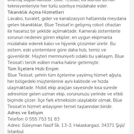
teknisyenleriyle her türlü sızıntıya müdahale eder.
Tıkanıklık Açma Hizmetleri
Lavabo, tuvalet, gider ve kanalizasyon hatlarında meydana
gelen tıkanıklıklar, Blue Tesisat’ın gelişmiş robot cihazları
ile hasarsız bir şekilde açılmaktadır. Kameralı sistemlerle
sorunun nedenini gören ekipler, en uygun ekipmanla
müdahale ederek kalıcı ve hijyenik çözümler üretir. Bu
sistem, eski yöntemlere göre daha hızlı, temiz ve
güvenilirdir. Müşteri memnuniyeti odaklı bu yaklaşım, Blue
Tesisat’ı tercih edilen marka haline getirmiştir.
Tüm İlçelere Hızlı Erişim
Blue Tesisat, şehrin tüm ilçelerine yayılmış hizmet ağıyla,
her bölgedeki müşterilerine aynı kalitede ve hızda
ulaşmaktadır. Mobil ekip araçları sayesinde kısa sürede
adresinize gelen uzman ekip, sorununuzu yerinde ve etkili
biçimde çözer. İlçe fark etmeksizin ulaşılabilir olmak, Blue
Tesisat’ın hizmet anlayışının temel taşlarından biridir.
Adres ve İletişim
Telefon: 0 555 753 51 83
Adres: Süleyman Nazif Sk. 13-3, Halaskargazi, 34371 Şişli/
İstanbul