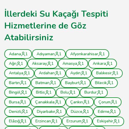
İllerdeki Su Kaçağı Tespiti
Hizmetlerine de Göz
Atabilirsiniz
Adana
1
Adıyaman
1
Afyonkarahisar
1
Ağrı
1
Aksaray
1
Amasya
1
Ankara
1
Antalya
1
Ardahan
1
Aydın
1
Balıkesir
1
Bartın
1
Batman
1
Bayburt
1
Bilecik
1
Bingöl
1
Bitlis
1
Bolu
1
Burdur
1
Bursa
1
Çanakkale
1
Çankırı
1
Çorum
1
Denizli
1
Diyarbakır
1
Düzce
1
Edirne
1
Elâzığ
1
Erzincan
1
Erzurum
1
Eskişehir
1