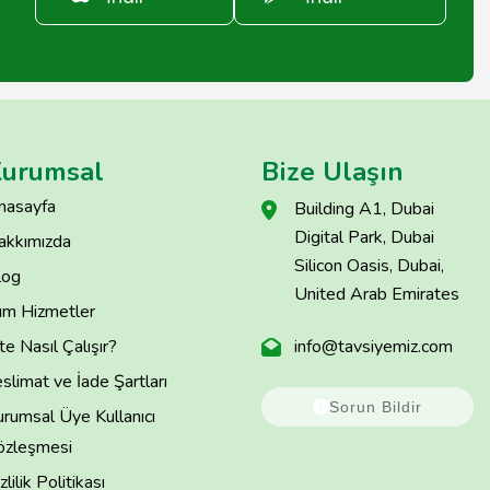
urumsal
Bize Ulaşın
nasayfa
Building A1, Dubai
Digital Park, Dubai
akkımızda
Silicon Oasis, Dubai,
log
United Arab Emirates
üm Hizmetler
te Nasıl Çalışır?
info@tavsiyemiz.com
slimat ve İade Şartları
Sorun Bildir
rumsal Üye Kullanıcı
özleşmesi
zlilik Politikası