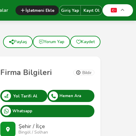
alar
İşletmeni Ekle
Giriş Yap
Kayıt Ol
Paylaş
Yorum Yap
Kaydet
Firma Bilgileri
Bildir
Yol Tarifi Al
Hemen Ara
Whatsapp
Şehir / İlçe
Bingöl / Solhan