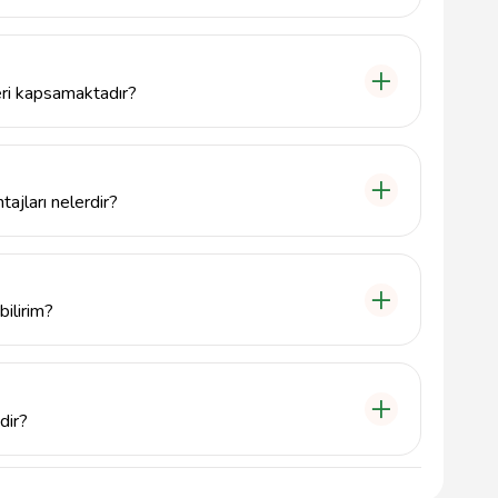
üşterilere vale hizmetleri sunarak araçların güvenli
ı konularında uzmanlaşmıştır.
eri kapsamaktadır?
 Solhan ilçesi genelinde geniş bir hizmet ağına sahip
eti sunmaktadır.
ajları nelerdir?
, deneyimli personeli ve modern ekipmanları ile
rak kalıcı müşteri ilişkileri kurmayı hedefler.
bilirim?
için 5000000000 numaralı telefonu arayarak hizmet
dir?
et vermekte olup, detaylı bilgi için doğrudan