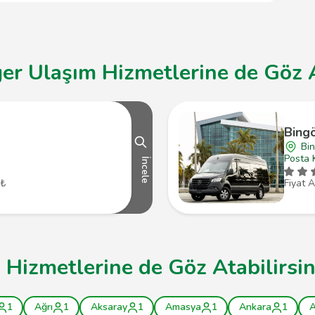
er Ulaşım Hizmetlerine de Göz A
Bingö
Bin
Posta 
İncele
 ₺
Fiyat A
i Hizmetlerine de Göz Atabilirsin
1
Ağrı
1
Aksaray
1
Amasya
1
Ankara
1
A