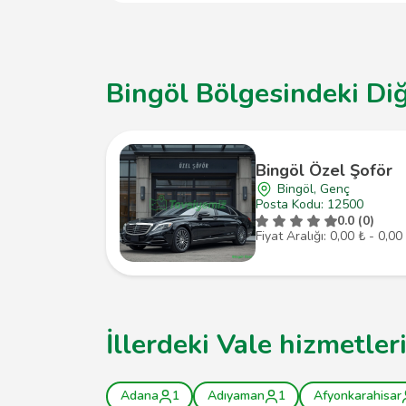
Bingöl Bölgesindeki Diğ
Bingöl Özel Şoför
Bingöl, Genç
Posta Kodu: 12500
0.0 (0)
Fiyat Aralığı: 0,00 ₺ - 0,00
İllerdeki Vale hizmetler
Adana
1
Adıyaman
1
Afyonkarahisar