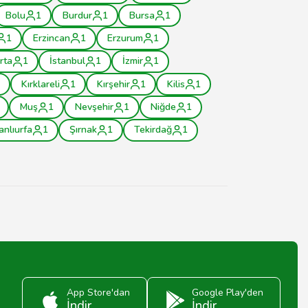
Bolu
1
Burdur
1
Bursa
1
1
Erzincan
1
Erzurum
1
rta
1
İstanbul
1
İzmir
1
Kırklareli
1
Kırşehir
1
Kilis
1
Muş
1
Nevşehir
1
Niğde
1
anlıurfa
1
Şırnak
1
Tekirdağ
1
App Store'dan
Google Play'den
İndir
İndir