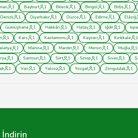
man
1
Bayburt
1
Bilecik
1
Bingöl
1
Bitlis
1
Denizli
1
Diyarbakır
1
Düzce
1
Edirne
1
Elâzığ
Gümüşhane
1
Hakkâri
1
Hatay
1
Iğdır
1
Ispa
n
1
Kars
1
Kastamonu
1
Kayseri
1
Kırıkkale
1
alatya
1
Manisa
1
Mardin
1
Mersin
1
Muğla
1
rya
1
Samsun
1
Siirt
1
Sinop
1
Sivas
1
Ş
ak
1
Van
1
Yalova
1
Yozgat
1
Zonguldak
1
İndirin