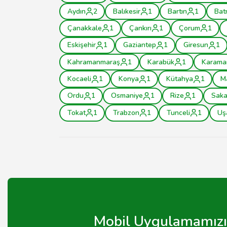
Aydın
2
Balıkesir
1
Bartın
1
Bat
Çanakkale
1
Çankırı
1
Çorum
1
Eskişehir
1
Gaziantep
1
Giresun
1
Kahramanmaraş
1
Karabük
1
Karama
Kocaeli
1
Konya
1
Kütahya
1
M
Ordu
1
Osmaniye
1
Rize
1
Saka
Tokat
1
Trabzon
1
Tunceli
1
Uş
Mobil Uygulamamızı 