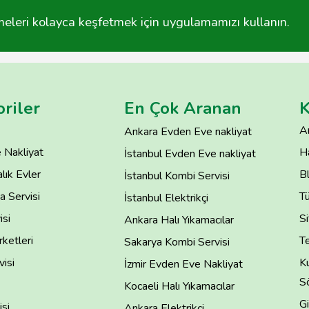
tmeleri kolayca keşfetmek için uygulamamızı kullanın.
riler
En Çok Aranan
K
A
Ankara Evden Eve nakliyat
 Nakliyat
H
İstanbul Evden Eve nakliyat
lık Evler
B
İstanbul Kombi Servisi
 Servisi
T
İstanbul Elektrikçi
isi
Si
Ankara Halı Yıkamacılar
rketleri
Te
Sakarya Kombi Servisi
isi
Ku
İzmir Evden Eve Nakliyat
S
Kocaeli Halı Yıkamacılar
Gi
si
Ankara Elektrikçi