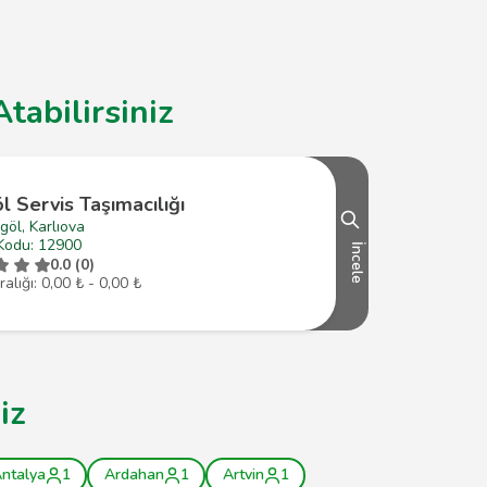
tabilirsiniz
l Servis Taşımacılığı
göl, Karlıova
Kodu: 12900
İncele
0.0 (0)
ralığı: 0,00 ₺ - 0,00 ₺
iz
ntalya
1
Ardahan
1
Artvin
1