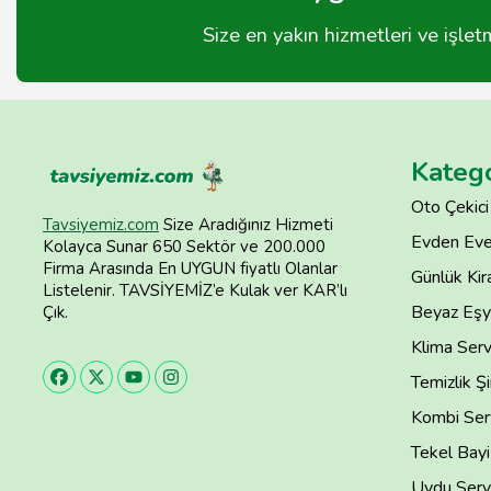
Size en yakın hizmetleri ve işle
Katego
Oto Çekici
Tavsiyemiz.com
Size Aradığınız Hizmeti
Evden Eve
Kolayca Sunar 650 Sektör ve 200.000
Firma Arasında En UYGUN fiyatlı Olanlar
Günlük Kira
Listelenir. TAVSİYEMİZ’e Kulak ver KAR’lı
Beyaz Eşya
Çık.
Klima Serv
Temizlik Şi
Kombi Serv
Tekel Bayi
Uydu Servi