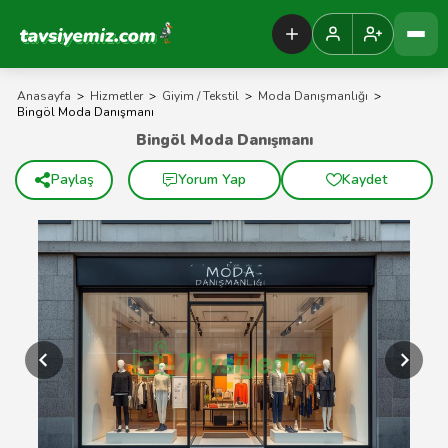
Tavsiyemiz Anasayfa
Anasayfa
>
Hizmetler
>
Giyim / Tekstil
>
Moda Danışmanlığı
>
Bingöl Moda Danışmanı
Bingöl Moda Danışmanı
Paylaş
Yorum Yap
Kaydet