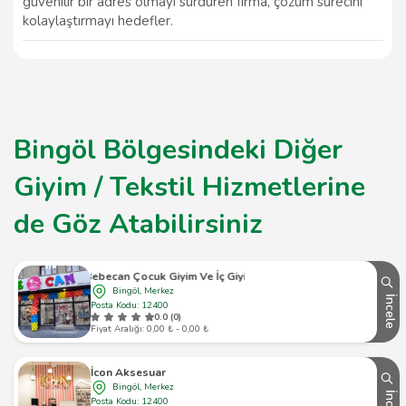
güvenilir bir adres olmayı sürdüren firma, çözüm sürecini
kolaylaştırmayı hedefler.
Bingöl Bölgesindeki Diğer
Giyim / Tekstil Hizmetlerine
de Göz Atabilirsiniz
Bebecan Çocuk Giyim Ve İç Giyim
Bingöl, Merkez
İncele
Posta Kodu: 12400
0.0 (0)
Fiyat Aralığı: 0,00 ₺ - 0,00 ₺
İcon Aksesuar
Bingöl, Merkez
Posta Kodu: 12400