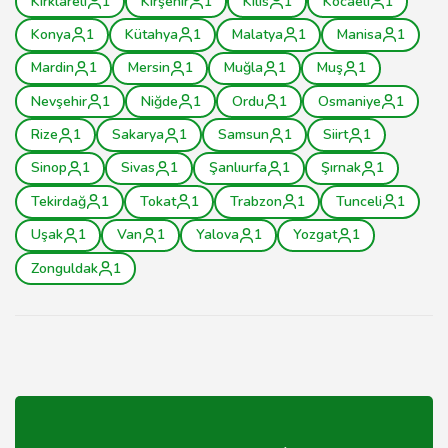
Kırklareli
1
Kırşehir
1
Kilis
1
Kocaeli
1
Konya
1
Kütahya
1
Malatya
1
Manisa
1
Mardin
1
Mersin
1
Muğla
1
Muş
1
Nevşehir
1
Niğde
1
Ordu
1
Osmaniye
1
Rize
1
Sakarya
1
Samsun
1
Siirt
1
Sinop
1
Sivas
1
Şanlıurfa
1
Şırnak
1
Tekirdağ
1
Tokat
1
Trabzon
1
Tunceli
1
Uşak
1
Van
1
Yalova
1
Yozgat
1
Zonguldak
1