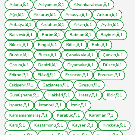
Adana
1
Adıyaman
1
Afyonkarahisar
1
Ağrı
1
Aksaray
1
Amasya
1
Ankara
1
Antalya
1
Ardahan
1
Artvin
1
Aydın
1
Balıkesir
1
Bartın
1
Batman
1
Bayburt
1
Bilecik
1
Bingöl
1
Bitlis
1
Bolu
1
Burdur
1
Bursa
1
Çanakkale
1
Çankırı
1
Çorum
1
Denizli
1
Diyarbakır
1
Düzce
1
Edirne
1
Elâzığ
1
Erzincan
1
Erzurum
1
Eskişehir
1
Gaziantep
1
Giresun
1
Gümüşhane
1
Hakkâri
1
Hatay
1
Iğdır
1
Isparta
1
İstanbul
1
İzmir
1
Kahramanmaraş
1
Karabük
1
Karaman
1
Kars
1
Kastamonu
1
Kayseri
1
Kırıkkale
1