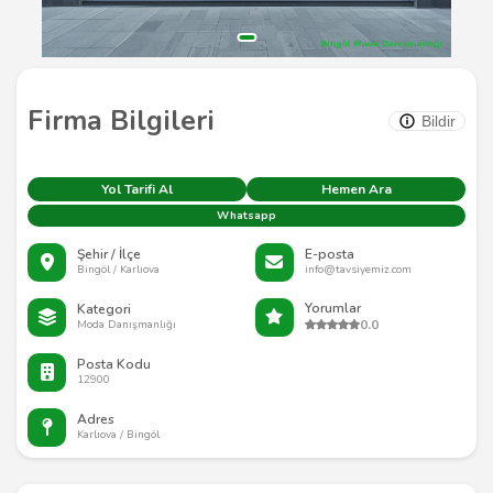
Firma Bilgileri
Bildir
Yol Tarifi Al
Hemen Ara
Whatsapp
Şehir / İlçe
E-posta
Bingöl / Karlıova
info@tavsiyemiz.com
Yorumlar
Kategori
0.0
Moda Danışmanlığı
Posta Kodu
12900
Adres
Karlıova / Bingöl