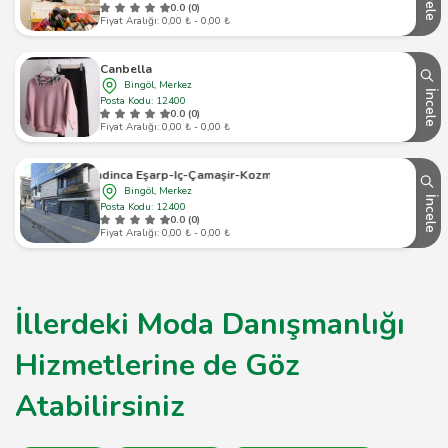
İncele
0.0 (0)
Fiyat Aralığı: 0,00 ₺ - 0,00 ₺
Canbella
Bingöl, Merkez
İncele
Posta Kodu: 12400
0.0 (0)
Fiyat Aralığı: 0,00 ₺ - 0,00 ₺
Kadinca Eşarp-Iç-Çamaşir-Kozmetik
Bingöl, Merkez
İncele
Posta Kodu: 12400
0.0 (0)
Fiyat Aralığı: 0,00 ₺ - 0,00 ₺
İllerdeki Moda Danışmanlığı
Hizmetlerine de Göz
Atabilirsiniz