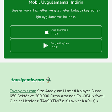
Mobil Uygulamamızı İndirin
Size en yakın hizmetleri ve işletmeleri kolayca keşfetmek
için uygulamamızı kullanın.
App Store'dan
İndir
Google Play'den
İndir
Tavsiyemiz.com
Size Aradığınız Hizmeti Kolayca Sunar
650 Sektör ve 200.000 Firma Arasında En UYGUN fiyatlı
Olanlar Listelenir. TAVSİYEMİZ’e Kulak ver KAR’lı Çık.