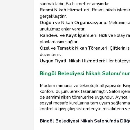
sunmaktadır. Bu hizmetler arasında:
Resmi Nikah Hizmetleri:
Resmi nikah işlemle
gerçekleştirir.
Düğün ve Nikah Organizasyonu:
Mekanın süs
unutulmaz anlar yaratır.
Randevu ve Kayıt İşlemleri:
Hızlı ve kolay ra
planlamasını sağlar.
Özel ve Tematik Nikah Törenleri:
Çiftlerin i
düzenlenir.
Uygun Fiyatlı Nikah Hizmetleri:
Her bütçeye 
Bingöl Belediyesi Nikah Salonu'nu
Modern mimarisi ve teknolojik altyapısı ile Bing
konforu düşünülerek tasarlanmıştır. Salon iç
de samimi nikah törenlerine uygundur. Ayrıca,
sosyal mesafe kurallarına tam uyum sağlanmakt
kontrollü giriş çıkış sistemleriyle misafirlerin v
Bingöl Belediyesi Nikah Salonu'nda Düğü