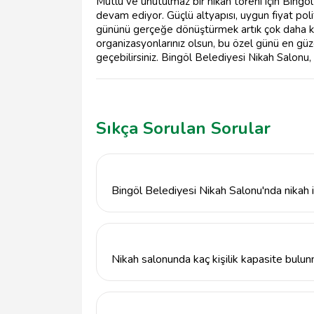
Mutlu ve unutulmaz bir nikah töreni için Bing
devam ediyor. Güçlü altyapısı, uygun fiyat poli
gününü gerçeğe dönüştürmek artık çok daha kola
organizasyonlarınız olsun, bu özel günü en güze
geçebilirsiniz. Bingöl Belediyesi Nikah Salonu,
Sıkça Sorulan Sorular
Bingöl Belediyesi Nikah Salonu'nda nikah i
Bingöl Belediyesi Nikah Salonu'nda nikah işl
başlar. Ardından, randevu alınarak nikah tari
ve hızlı bir şekilde yönetir.
Nikah salonunda kaç kişilik kapasite bulu
Bingöl Belediyesi Nikah Salonu, geniş bir k
hizmet verebilmektedir. Detaylı bilgi için do