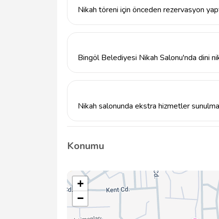
Nikah töreni için önceden rezervasyon yap
Evet, Bingöl Belediyesi Nikah Salonu'nda n
gerekmektedir. Bu, istediğiniz tarihte salonu
Bingöl Belediyesi Nikah Salonu'nda dini ni
Evet, Bingöl Belediyesi Nikah Salonu'nda h
gerçekleştirilmektedir. Çiftler, tercih ettikler
Nikah salonunda ekstra hizmetler sunulm
Bingöl Belediyesi Nikah Salonu, nikah töreni
hizmetler sunmaktadır. Bu hizmetler hakkında
Konumu
geçebilirsiniz.
+
−