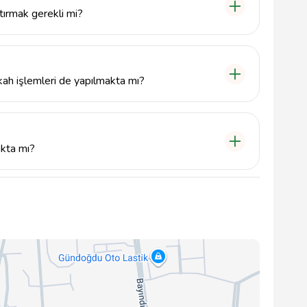
tırmak gerekli mi?
ikah töreni için önceden rezervasyon yaptırmak
 garanti altına almanızı sağlar.
kah işlemleri de yapılmakta mı?
em resmi hem de dini nikah işlemleri
i nikah türünü belirtebilirler.
akta mı?
 sırasında ihtiyaç duyabileceğiniz çeşitli ekstra
 detaylı bilgi almak için salonla iletişime