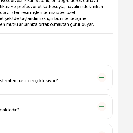
öl Belediyesi Nikah Salonu, en doğru adres olmaya
tikası ve profesyonel kadrosuyla, hayalinizdeki nikah
y. İster resmi işlemleriniz ister özel
l şekilde taçlandırmak için bizimle iletişime
 en mutlu anlarınıza ortak olmaktan gurur duyar.
şlemleri nasıl gerçekleşiyor?
emleri, çiftlerin gerekli belgeleri teslim etmeleriyle
hi belirlenir. Profesyonel ekibimiz, tüm süreci kolay
nmaktadır?
apasiteye sahip olup, farklı büyüklükteki gruplara
ğrudan salonla iletişime geçebilirsiniz.