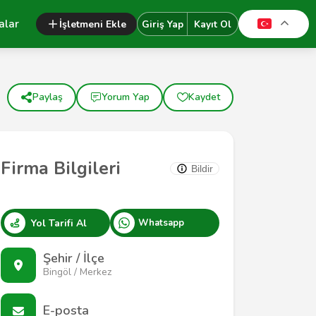
alar
İşletmeni Ekle
Giriş Yap
Kayıt Ol
Paylaş
Yorum Yap
Kaydet
Firma Bilgileri
Bildir
Yol Tarifi Al
Whatsapp
Şehir / İlçe
Bingöl / Merkez
E-posta