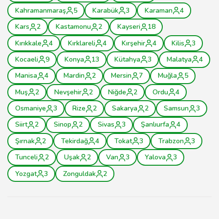
Kahramanmaraş
5
Karabük
3
Karaman
4
Kars
2
Kastamonu
2
Kayseri
18
Kırıkkale
4
Kırklareli
4
Kırşehir
4
Kilis
3
Kocaeli
9
Konya
13
Kütahya
3
Malatya
4
Manisa
4
Mardin
2
Mersin
7
Muğla
5
Muş
2
Nevşehir
2
Niğde
2
Ordu
4
Osmaniye
3
Rize
2
Sakarya
2
Samsun
3
Siirt
2
Sinop
2
Sivas
3
Şanlıurfa
4
Şırnak
2
Tekirdağ
4
Tokat
3
Trabzon
3
Tunceli
2
Uşak
2
Van
3
Yalova
3
Yozgat
3
Zonguldak
2