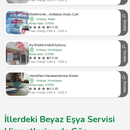
Fiyat Aralığı: 0,00 ₺ - 0,00 ₺
Karakaya Elektronik , Antalya Uydu Çanak Anten Servisi
Antalya, Kepez
İncele
Posta Kodu: 07090
0.0 (0)
Fiyat Aralığı: 0,00 ₺ - 0,00 ₺
Ay Elektronik//Uyducu
Antalya, Muratpaşa
İncele
Posta Kodu: 07050
0.0 (0)
Fiyat Aralığı: 0,00 ₺ - 0,00 ₺
Akdenizfan Havalandırma Sistemleri
Antalya, Muratpaşa
İncele
Posta Kodu: 07050
0.0 (0)
Fiyat Aralığı: 0,00 ₺ - 0,00 ₺
İllerdeki Beyaz Eşya Servisi