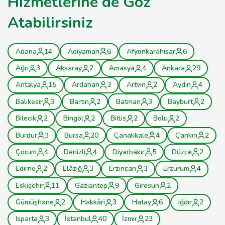
Hizmetlerine de Göz
Atabilirsiniz
Adana
14
Adıyaman
6
Afyonkarahisar
6
Ağrı
3
Aksaray
2
Amasya
4
Ankara
29
Antalya
15
Ardahan
3
Artvin
2
Aydın
4
Balıkesir
3
Bartın
2
Batman
3
Bayburt
2
Bilecik
2
Bingöl
2
Bitlis
2
Bolu
2
Burdur
3
Bursa
20
Çanakkale
4
Çankırı
2
Çorum
4
Denizli
4
Diyarbakır
5
Düzce
2
Edirne
2
Elâzığ
3
Erzincan
3
Erzurum
4
Eskişehir
11
Gaziantep
9
Giresun
2
Gümüşhane
2
Hakkâri
3
Hatay
6
Iğdır
2
Isparta
3
İstanbul
40
İzmir
23