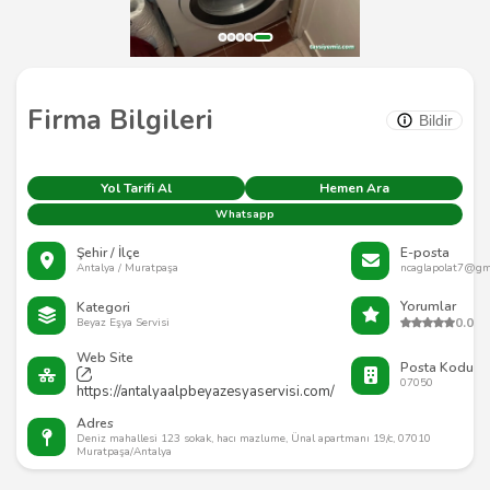
Firma Bilgileri
Bildir
Yol Tarifi Al
Hemen Ara
Whatsapp
Şehir / İlçe
E-posta
Antalya / Muratpaşa
ncaglapolat7@gm
Yorumlar
Kategori
0.0
Beyaz Eşya Servisi
Web Site
Posta Kodu
07050
https://antalyaalpbeyazesyaservisi.com/
Adres
Deniz mahallesi 123 sokak, hacı mazlume, Ünal apartmanı 19/c, 07010
Muratpaşa/Antalya