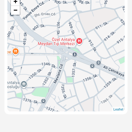
+
−
Leaflet