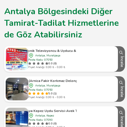
Antalya Bölgesindeki Diğer
Tamirat-Tadilat Hizmetlerine
de Göz Atabilirsiniz
teş Elektronik Televizyoncu & Uyducu & Çanak Anten Tamir
Antalya, Muratpaşa
İncele
Posta Kodu: 07050
0.0 (0)
Fiyat Aralığı: 0,00 ₺ - 0,00 ₺
lya (Arnica Fakir Korkmaz Delonghı Braun Ferre Nilfisk Yetkili Servisi)
Antalya, Muratpaşa
İncele
Posta Kodu: 07050
5.0 (1)
Fiyat Aralığı: 0,00 ₺ - 0,00 ₺
Antalya Kepez Uydu Servisi-Avek Teknoloji
Antalya, Kepez
İncele
Posta Kodu: 07090
0.0 (0)