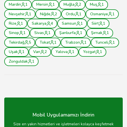
Mardin
1
Mersin
1
Muğla
2
Muş
1
Nevşehir
1
Niğde
2
Ordu
1
Osmaniye
1
Rize
1
Sakarya
4
Samsun
1
Siirt
1
Sinop
1
Sivas
1
Şanlıurfa
1
Şırnak
1
Tekirdağ
5
Tokat
1
Trabzon
1
Tunceli
1
Uşak
1
Van
2
Yalova
1
Yozgat
1
Zonguldak
1
Mobil Uygulamamızı İndirin
Size en yakın hizmetleri ve işletmeleri kolayca keşfetmek