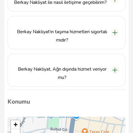
Berkay Nakliyat ile nasıl iletişime geçebilirim?
Berkay Nakliyat ile iletişime geçmek için
5414109227 numaralı telefonu arayabilir veya
info@tavsiyemiz.com e-posta adresine yazabilirsiniz.
Berkay Nakliyat'ın taşıma hizmetleri sigortalı
mıdır?
Evet, Berkay Nakliyat, taşıma işlemlerini sigortalı
olarak gerçekleştirmektedir, bu sayede eşyalarınız
güvence altındadır.
Berkay Nakliyat, Ağrı dışında hizmet veriyor
mu?
Berkay Nakliyat, şu anda Ağrı Merkez'de faaliyet
göstermekte olup, diğer bölgeler için hizmet verip
Konumu
vermediği konusunda bilgi almak için iletişime
geçmeniz önerilir.
+