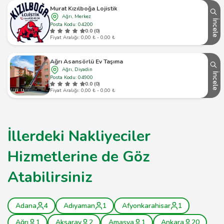
Murat Kızılboğa Lojistik
Ağrı, Merkez
İncele
Posta Kodu: 04200
0.0 (0)
Fiyat Aralığı: 0,00 ₺ - 0,00 ₺
Ağrı Asansörlü Ev Taşıma
Ağrı, Diyadin
İncele
Posta Kodu: 04900
0.0 (0)
Fiyat Aralığı: 0,00 ₺ - 0,00 ₺
İllerdeki Nakliyeciler
Hizmetlerine de Göz
Atabilirsiniz
Adana
4
Adıyaman
1
Afyonkarahisar
1
Ağrı
1
Aksaray
2
Amasya
1
Ankara
20