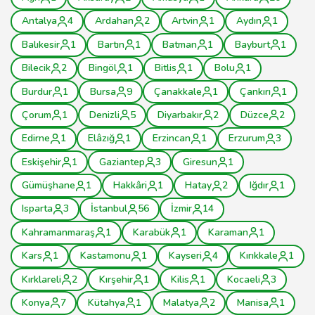
Antalya
4
Ardahan
2
Artvin
1
Aydın
1
Balıkesir
1
Bartın
1
Batman
1
Bayburt
1
Bilecik
2
Bingöl
1
Bitlis
1
Bolu
1
Burdur
1
Bursa
9
Çanakkale
1
Çankırı
1
Çorum
1
Denizli
5
Diyarbakır
2
Düzce
2
Edirne
1
Elâzığ
1
Erzincan
1
Erzurum
3
Eskişehir
1
Gaziantep
3
Giresun
1
Gümüşhane
1
Hakkâri
1
Hatay
2
Iğdır
1
Isparta
3
İstanbul
56
İzmir
14
Kahramanmaraş
1
Karabük
1
Karaman
1
Kars
1
Kastamonu
1
Kayseri
4
Kırıkkale
1
Kırklareli
2
Kırşehir
1
Kilis
1
Kocaeli
3
Konya
7
Kütahya
1
Malatya
2
Manisa
1