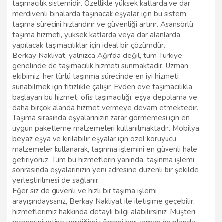
taşımacılık sistemidir. Özellikle yüksek katlarda ve dar
merdivenli binalarda taşınacak eşyalar için bu sistem,
taşıma sürecini hızlandırır ve güvenliği artırır. Asansörlü
taşıma hizmeti, yüksek katlarda veya dar alanlarda
yapılacak taşımacılıklar için ideal bir çözümdür.
Berkay Nakliyat, yalnızca Ağrı'da değil, tüm Türkiye
genelinde de taşımacılık hizmeti sunmaktadır. Uzman
ekibimiz, her türlü taşınma sürecinde en iyi hizmeti
sunabilmek için titizlikle çalışır. Evden eve taşımacılıkla
başlayan bu hizmet, ofis taşımacılığı, eşya depolama ve
daha birçok alanda hizmet vermeye devam etmektedir.
Taşıma sırasında eşyalarınızın zarar görmemesi için en
uygun paketleme malzemeleri kullanılmaktadır. Mobilya,
beyaz eşya ve kırılabilir eşyalar için özel koruyucu
malzemeler kullanarak, taşınma işlemini en güvenli hale
getiriyoruz. Tüm bu hizmetlerin yanında, taşınma işlemi
sonrasında eşyalarınızın yeni adresine düzenli bir şekilde
yerleştirilmesi de sağlanır.
Eğer siz de güvenli ve hızlı bir taşıma işlemi
arayışındaysanız, Berkay Nakliyat ile iletişime geçebilir,
hizmetlerimiz hakkında detaylı bilgi alabilirsiniz. Müşteri
memnuniyetine verdiğimiz önemi her zaman ön planda