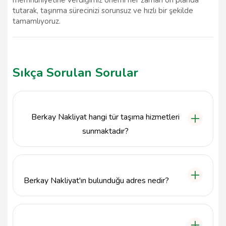
tutarak, taşınma sürecinizi sorunsuz ve hızlı bir şekilde
tamamlıyoruz.
Sıkça Sorulan Sorular
Berkay Nakliyat hangi tür taşıma hizmetleri
sunmaktadır?
Berkay Nakliyat, ev taşıması, ofis taşıması ve eşya
depolama gibi çeşitli nakliyat hizmetleri sunmaktadır.
Berkay Nakliyat'ın bulunduğu adres nedir?
Berkay Nakliyat, Sıtkıye, Kurtuluş Cd. No:4, 04200
Ağrı Merkez/Ağrı adresinde hizmet vermektedir.