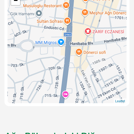
−
Leaflet