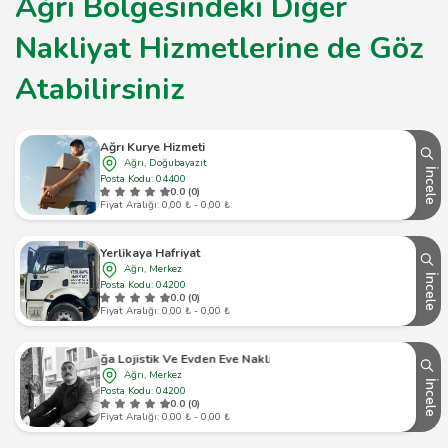
Ağrı Bölgesindeki Diğer
Nakliyat Hizmetlerine de Göz
Atabilirsiniz
Ağrı Kurye Hizmeti
Ağrı, Doğubayazıt
İncele
Posta Kodu: 04400
0.0 (0)
Fiyat Aralığı: 0,00 ₺ - 0,00 ₺
Yerlikaya Hafriyat
Ağrı, Merkez
İncele
Posta Kodu: 04200
0.0 (0)
Fiyat Aralığı: 0,00 ₺ - 0,00 ₺
rat Kızılboğa Lojistik Ve Evden Eve Nakliyat Asansör Kiralama
Ağrı, Merkez
İncele
Posta Kodu: 04200
0.0 (0)
Fiyat Aralığı: 0,00 ₺ - 0,00 ₺