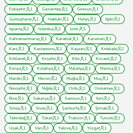
Eskişehir
1
Gaziantep
1
Giresun
1
Gümüşhane
1
Hakkâri
1
Hatay
1
Iğdır
1
Isparta
1
İstanbul
3
İzmir
5
Kahramanmaraş
1
Karabük
1
Karaman
1
Kars
1
Kastamonu
1
Kayseri
1
Kırıkkale
1
Kırklareli
1
Kırşehir
1
Kilis
1
Kocaeli
2
Konya
1
Kütahya
1
Malatya
1
Manisa
1
Mardin
1
Mersin
2
Muğla
1
Muş
1
Nevşehir
1
Niğde
1
Ordu
1
Osmaniye
1
Rize
1
Sakarya
1
Samsun
1
Siirt
1
Sinop
1
Sivas
1
Şanlıurfa
1
Şırnak
1
Tekirdağ
1
Tokat
1
Trabzon
1
Tunceli
1
Uşak
1
Van
1
Yalova
1
Yozgat
1