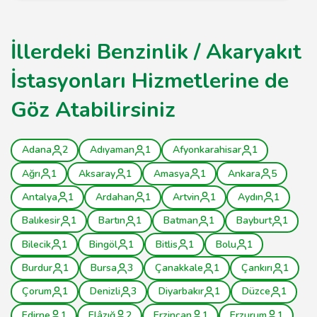
İllerdeki Benzinlik / Akaryakıt
İstasyonları Hizmetlerine de
Göz Atabilirsiniz
Adana
2
Adıyaman
1
Afyonkarahisar
1
Ağrı
1
Aksaray
1
Amasya
1
Ankara
5
Antalya
1
Ardahan
1
Artvin
1
Aydın
1
Balıkesir
1
Bartın
1
Batman
1
Bayburt
1
Bilecik
1
Bingöl
1
Bitlis
1
Bolu
1
Burdur
1
Bursa
3
Çanakkale
1
Çankırı
1
Çorum
1
Denizli
3
Diyarbakır
1
Düzce
1
Edirne
1
Elâzığ
2
Erzincan
1
Erzurum
1