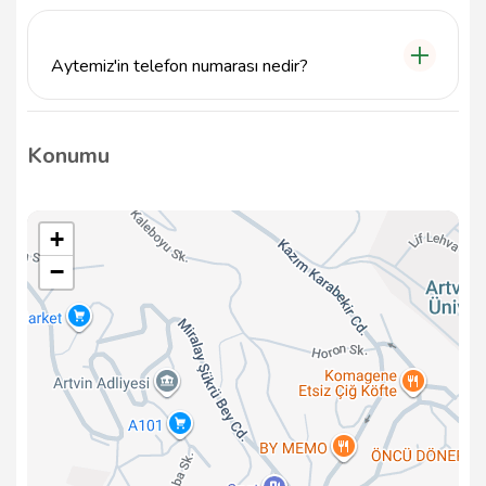
Aytemiz akaryakıt istasyonunda nakit, kredi kartı ve
banka kartı gibi çeşitli ödeme yöntemleri kabul
edilmektedir.
Aytemiz'in telefon numarası nedir?
Aytemiz'in telefon numarası 0466 212 41 87'dir.
Herhangi bir soru veya bilgi için bu numarayı
Konumu
arayabilirsiniz.
+
−