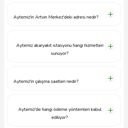
Aytemiz'in Artvin Merkez'deki adresi nedir?
Aytemiz'in Artvin Merkez'deki adresi Su Hızarı
Mevkii, Aydoğan, Erzurum Cd. No:16, 08100
Seyitler/Artvin Merkez/Artvin'dir.
Aytemiz akaryakıt istasyonu hangi hizmetleri
sunuyor?
Aytemiz akaryakıt istasyonu, benzin, motorin ve
otogaz gibi çeşitli akaryakıt ürünleri sunmanın yanı
sıra, araç yıkama ve temel bakım hizmetleri de
Aytemiz'in çalışma saatleri nedir?
sağlamaktadır.
Aytemiz akaryakıt istasyonu, haftanın her günü 24
saat açıktır, böylece her zaman hizmet alabilirsiniz.
Aytemiz'de hangi ödeme yöntemleri kabul
ediliyor?