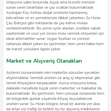
İstasyona yakın konumda, küçük ama lezzetli menüler
sunan yerel lokantalar ve çay ocakları bulunmaktadır.
Aydoğan Köy Sofrası doğal ürünlerle hazırlanmış
kahvaltıları ve ev yemekleriyle dikkat çekerken, Su Hızarı
Çay Bahçesi gibi noktalarda da çay-kahve molası
verilebilmektedir. Bu yeme-içme alanları, özellikle sabah
saatlerinde ve uzun yol öncesi mola vermek isteyenler için
ideal alternatifler sunar. Uygun fiyatları ve yöresel
tatlarıyla dikkat çeken bu işletmeler, hem yerel halkın hem
de transit yolcuların ilgisini çeker.
Market ve Alışveriş Olanakları
Aytemiz bünyesindeki mini markette sürücüler içecekler,
atıştırmalıklar, temizlik ürünleri ve araç içi ekipmanlar gibi
temel ihtiyaçlarını karşılayabilir. Ayrıca istasyona birkaç
dakikalık mesafede küçük yerel marketler ve bakkallar da
bulunmaktadır. Bu işletmeler, hem yolculuk esnasında hem
de bölgedeki günlük yaşamda ihtiyaç duyulabilecek
ürünleri sunar. Su Hızarı bölgesi, kırsal bir alanda yer alsa
da artan yol trafiği ile birlikte bu tür alışveriş imkânlarının