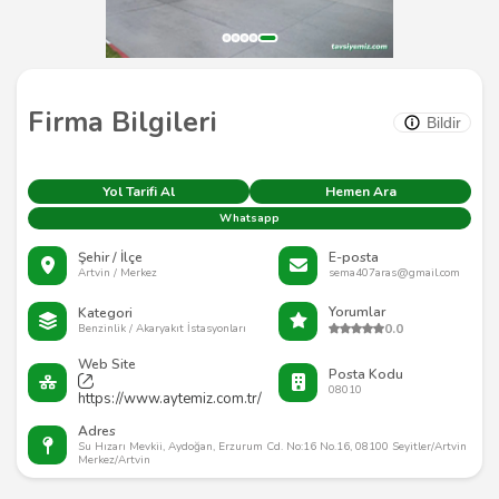
Firma Bilgileri
Bildir
Yol Tarifi Al
Hemen Ara
Whatsapp
Şehir / İlçe
E-posta
Artvin / Merkez
sema407aras@gmail.com
Yorumlar
Kategori
0.0
Benzinlik / Akaryakıt İstasyonları
Web Site
Posta Kodu
08010
https://www.aytemiz.com.tr/
Adres
Su Hızarı Mevkii, Aydoğan, Erzurum Cd. No:16 No.16, 08100 Seyitler/Artvin
Merkez/Artvin