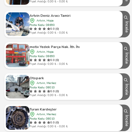
Fiyat Aralığı: 0,00 ₺ - 0,00 ₺
Artvin Deniz Aracı Tamiri
Artvin, Hopa
İncele
Posta Kodu: 08690
0.0 (0)
Fiyat Aralığı: 0,00 ₺ - 0,00 ₺
derim Otomotiv Yedek Parça Nak. İth. İhr. San. Ve Tic. Ltd. Şti.
Artvin, Hopa
İncele
Posta Kodu: 08690
0.0 (0)
Fiyat Aralığı: 0,00 ₺ - 0,00 ₺
Otopark
Artvin, Merkez
İncele
Posta Kodu: 08010
0.0 (0)
Fiyat Aralığı: 0,00 ₺ - 0,00 ₺
Turan Kardeşler
Artvin, Merkez
İncele
Posta Kodu: 08010
0.0 (0)
Fiyat Aralığı: 0,00 ₺ - 0,00 ₺