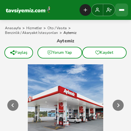
Tavsiyemiz Anasayfa
Anasayfa
>
Hizmetler
>
Oto / Vasıta
>
Benzinlik / Akaryakıt İstasyonları
>
Aytemiz
Aytemiz
Paylaş
Yorum Yap
Kaydet