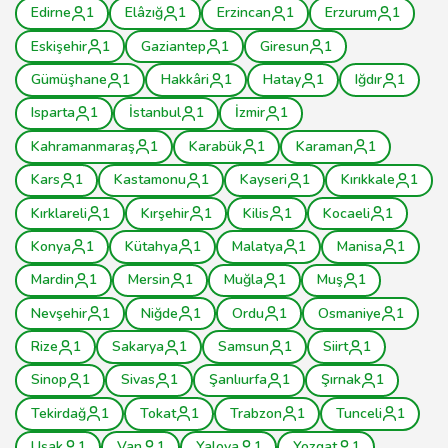
Edirne
1
Elâzığ
1
Erzincan
1
Erzurum
1
Eskişehir
1
Gaziantep
1
Giresun
1
Gümüşhane
1
Hakkâri
1
Hatay
1
Iğdır
1
Isparta
1
İstanbul
1
İzmir
1
Kahramanmaraş
1
Karabük
1
Karaman
1
Kars
1
Kastamonu
1
Kayseri
1
Kırıkkale
1
Kırklareli
1
Kırşehir
1
Kilis
1
Kocaeli
1
Konya
1
Kütahya
1
Malatya
1
Manisa
1
Mardin
1
Mersin
1
Muğla
1
Muş
1
Nevşehir
1
Niğde
1
Ordu
1
Osmaniye
1
Rize
1
Sakarya
1
Samsun
1
Siirt
1
Sinop
1
Sivas
1
Şanlıurfa
1
Şırnak
1
Tekirdağ
1
Tokat
1
Trabzon
1
Tunceli
1
Uşak
1
Van
1
Yalova
1
Yozgat
1