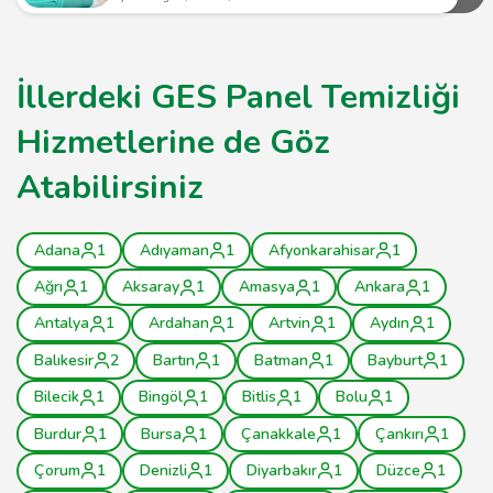
İllerdeki GES Panel Temizliği
Hizmetlerine de Göz
Atabilirsiniz
Adana
1
Adıyaman
1
Afyonkarahisar
1
Ağrı
1
Aksaray
1
Amasya
1
Ankara
1
Antalya
1
Ardahan
1
Artvin
1
Aydın
1
Balıkesir
2
Bartın
1
Batman
1
Bayburt
1
Bilecik
1
Bingöl
1
Bitlis
1
Bolu
1
Burdur
1
Bursa
1
Çanakkale
1
Çankırı
1
Çorum
1
Denizli
1
Diyarbakır
1
Düzce
1