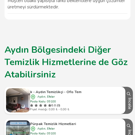
Müşteri odaklı yapısıyla farklı beklentilere uygun çözümler
üretmeyi sürdürmektedir.
Aydın Bölgesindeki Diğer
Temizlik Hizmetlerine de Göz
Atabilirsiniz
stün Temizlik - Aydın Temizlikçi - Ofis Temizliği Ve İşyeri Temizliği
Aydın, Efeler
İncele
Posta Kodu: 09100
0.0 (0)
Fiyat Aralığı: 0,00 ₺ - 0,00 ₺
Pürpak Temizlik Hizmetleri
Aydın, Efeler
Posta Kodu: 09100