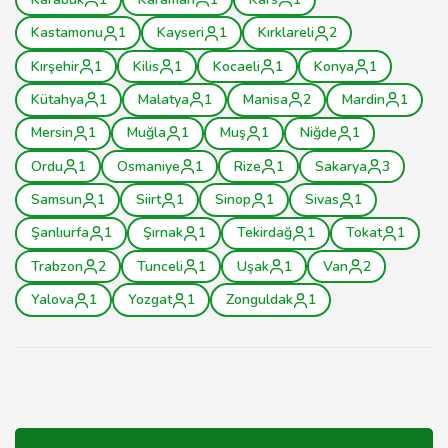
Kastamonu
1
Kayseri
1
Kırklareli
2
Kırşehir
1
Kilis
1
Kocaeli
1
Konya
1
Kütahya
1
Malatya
1
Manisa
2
Mardin
1
Mersin
1
Muğla
1
Muş
1
Niğde
1
Ordu
1
Osmaniye
1
Rize
1
Sakarya
3
Samsun
1
Siirt
1
Sinop
1
Sivas
1
Şanlıurfa
1
Şırnak
1
Tekirdağ
1
Tokat
1
Trabzon
2
Tunceli
1
Uşak
1
Van
2
Yalova
1
Yozgat
1
Zonguldak
1