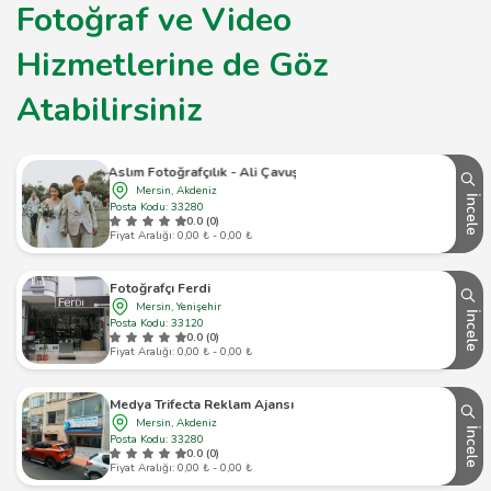
Fotoğraf ve Video
Hizmetlerine de Göz
Atabilirsiniz
Aslım Fotoğrafçılık - Ali Çavuş
Mersin, Akdeniz
İncele
Posta Kodu: 33280
0.0 (0)
Fiyat Aralığı: 0,00 ₺ - 0,00 ₺
Fotoğrafçı Ferdi
Mersin, Yenişehir
İncele
Posta Kodu: 33120
0.0 (0)
Fiyat Aralığı: 0,00 ₺ - 0,00 ₺
Medya Trifecta Reklam Ajansı
Mersin, Akdeniz
İncele
Posta Kodu: 33280
0.0 (0)
Fiyat Aralığı: 0,00 ₺ - 0,00 ₺