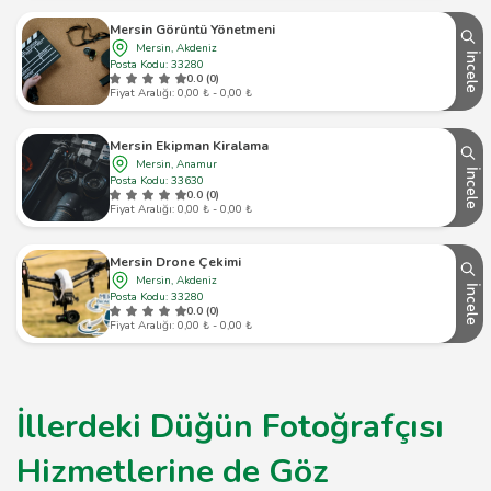
Mersin Görüntü Yönetmeni
Mersin, Akdeniz
İncele
Posta Kodu: 33280
0.0 (0)
Fiyat Aralığı: 0,00 ₺ - 0,00 ₺
Mersin Ekipman Kiralama
Mersin, Anamur
İncele
Posta Kodu: 33630
0.0 (0)
Fiyat Aralığı: 0,00 ₺ - 0,00 ₺
Mersin Drone Çekimi
Mersin, Akdeniz
İncele
Posta Kodu: 33280
0.0 (0)
Fiyat Aralığı: 0,00 ₺ - 0,00 ₺
İllerdeki Düğün Fotoğrafçısı
Hizmetlerine de Göz