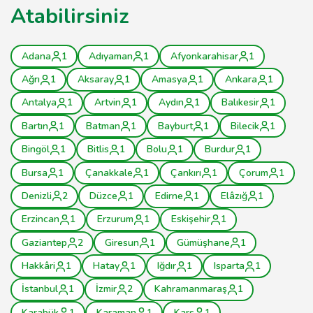
Atabilirsiniz
Adana
1
Adıyaman
1
Afyonkarahisar
1
Ağrı
1
Aksaray
1
Amasya
1
Ankara
1
Antalya
1
Artvin
1
Aydın
1
Balıkesir
1
Bartın
1
Batman
1
Bayburt
1
Bilecik
1
Bingöl
1
Bitlis
1
Bolu
1
Burdur
1
Bursa
1
Çanakkale
1
Çankırı
1
Çorum
1
Denizli
2
Düzce
1
Edirne
1
Elâzığ
1
Erzincan
1
Erzurum
1
Eskişehir
1
Gaziantep
2
Giresun
1
Gümüşhane
1
Hakkâri
1
Hatay
1
Iğdır
1
Isparta
1
İstanbul
1
İzmir
2
Kahramanmaraş
1
Karabük
1
Karaman
1
Kars
1