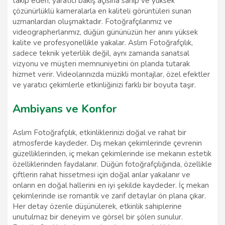
takip eden, yaratıcı bakış açısına sahip ve yüksek
çözünürlüklü kameralarla en kaliteli görüntüleri sunan
uzmanlardan oluşmaktadır. Fotoğrafçılarımız ve
videographerlarımız, düğün gününüzün her anını yüksek
kalite ve profesyonellikle yakalar. Aslım Fotoğrafçılık,
sadece teknik yeterlilik değil, aynı zamanda sanatsal
vizyonu ve müşteri memnuniyetini ön planda tutarak
hizmet verir. Videolarınızda müzikli montajlar, özel efektler
ve yaratıcı çekimlerle etkinliğinizi farklı bir boyuta taşır.
Ambiyans ve Konfor
Aslım Fotoğrafçılık, etkinliklerinizi doğal ve rahat bir
atmosferde kaydeder. Dış mekan çekimlerinde çevrenin
güzelliklerinden, iç mekan çekimlerinde ise mekanın estetik
özelliklerinden faydalanır. Düğün fotoğrafçılığında, özellikle
çiftlerin rahat hissetmesi için doğal anlar yakalanır ve
onların en doğal hallerini en iyi şekilde kaydeder. İç mekan
çekimlerinde ise romantik ve zarif detaylar ön plana çıkar.
Her detay özenle düşünülerek, etkinlik sahiplerine
unutulmaz bir deneyim ve görsel bir şölen sunulur.