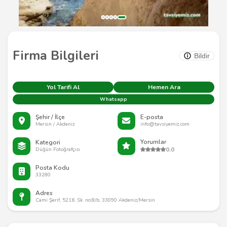
Firma Bilgileri
Bildir
Yol Tarifi Al
Hemen Ara
Whatsapp
Şehir / İlçe
E-posta
Mersin / Akdeniz
info@tavsiyemiz.com
Yorumlar
Kategori
0.0
Düğün Fotoğrafçısı
Posta Kodu
33280
Adres
Cami Şerif, 5216. Sk. no:8/b, 33090 Akdeniz/Mersin