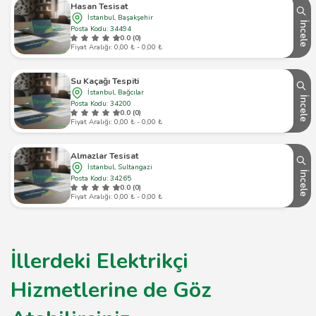
Hasan Tesisat
İstanbul, Başakşehir
İncele
Posta Kodu: 34494
0.0 (0)
Fiyat Aralığı: 0,00 ₺ - 0,00 ₺
Su Kaçağı Tespiti
İstanbul, Bağcılar
İncele
Posta Kodu: 34200
0.0 (0)
Fiyat Aralığı: 0,00 ₺ - 0,00 ₺
Almazlar Tesisat
İstanbul, Sultangazi
İncele
Posta Kodu: 34265
0.0 (0)
Fiyat Aralığı: 0,00 ₺ - 0,00 ₺
İllerdeki Elektrikçi
Hizmetlerine de Göz