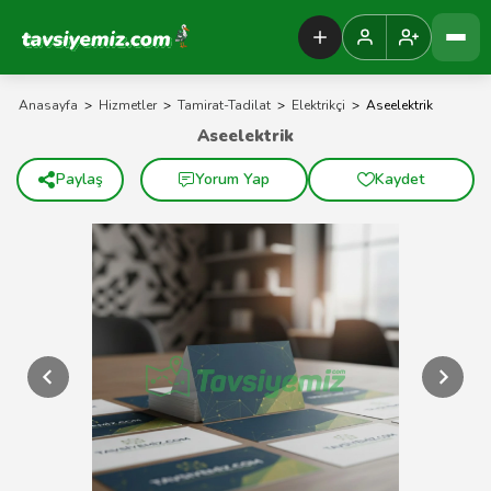
Tavsiyemiz Anasayfa
Anasayfa
>
Hizmetler
>
Tamirat-Tadilat
>
Elektrikçi
>
Aseelektrik
Aseelektrik
Paylaş
Yorum Yap
Kaydet