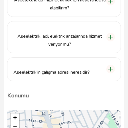
Aseelektrik'ten hizmet almak için nasıl randevu
alabilirim?
Aseelektrik'ten hizmet almak için telefonla arayarak
veya e-posta göndererek randevu talep
edebilirsiniz.
Aseelektrik, acil elektrik arızalarında hizmet
veriyor mu?
Evet, Aseelektrik, 7/24 acil elektrik arızalarına
müdahale ederek hızlı ve etkili çözümler
sunmaktadır.
Aseelektrik'in çalışma adresi neresidir?
Aseelektrik'in çalışma adresi, Akşemsettin Mahallesi
Aşık Masuni Şerif Caddesi Kiptaş Esenyurt Konutları
Konumu
B7 D26, Esenyurt, İstanbul'dur.
+
−