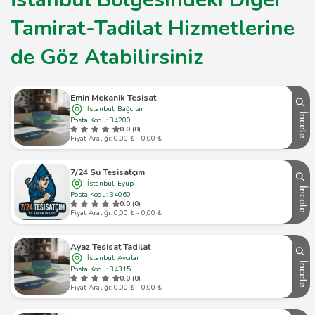
Tamirat-Tadilat Hizmetlerine
de Göz Atabilirsiniz
Emin Mekanik Tesisat
İstanbul, Bağcılar
İncele
Posta Kodu: 34200
0.0 (0)
Fiyat Aralığı: 0,00 ₺ - 0,00 ₺
7/24 Su Tesisatçım
İstanbul, Eyüp
İncele
Posta Kodu: 34060
0.0 (0)
Fiyat Aralığı: 0,00 ₺ - 0,00 ₺
Ayaz Tesisat Tadilat
İstanbul, Avcılar
İncele
Posta Kodu: 34315
0.0 (0)
Fiyat Aralığı: 0,00 ₺ - 0,00 ₺