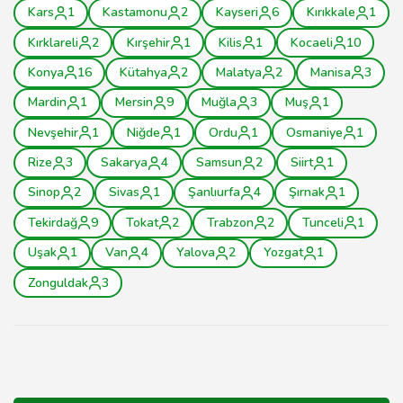
Kars
1
Kastamonu
2
Kayseri
6
Kırıkkale
1
Kırklareli
2
Kırşehir
1
Kilis
1
Kocaeli
10
Konya
16
Kütahya
2
Malatya
2
Manisa
3
Mardin
1
Mersin
9
Muğla
3
Muş
1
Nevşehir
1
Niğde
1
Ordu
1
Osmaniye
1
Rize
3
Sakarya
4
Samsun
2
Siirt
1
Sinop
2
Sivas
1
Şanlıurfa
4
Şırnak
1
Tekirdağ
9
Tokat
2
Trabzon
2
Tunceli
1
Uşak
1
Van
4
Yalova
2
Yozgat
1
Zonguldak
3