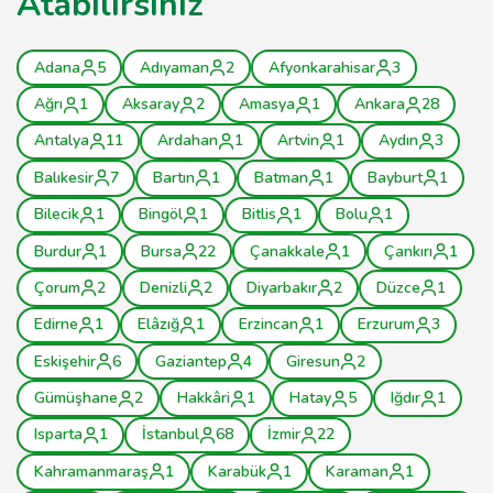
Atabilirsiniz
Adana
5
Adıyaman
2
Afyonkarahisar
3
Ağrı
1
Aksaray
2
Amasya
1
Ankara
28
Antalya
11
Ardahan
1
Artvin
1
Aydın
3
Balıkesir
7
Bartın
1
Batman
1
Bayburt
1
Bilecik
1
Bingöl
1
Bitlis
1
Bolu
1
Burdur
1
Bursa
22
Çanakkale
1
Çankırı
1
Çorum
2
Denizli
2
Diyarbakır
2
Düzce
1
Edirne
1
Elâzığ
1
Erzincan
1
Erzurum
3
Eskişehir
6
Gaziantep
4
Giresun
2
Gümüşhane
2
Hakkâri
1
Hatay
5
Iğdır
1
Isparta
1
İstanbul
68
İzmir
22
Kahramanmaraş
1
Karabük
1
Karaman
1