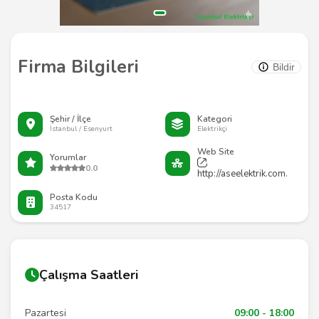
Firma Bilgileri
Bildir
Şehir / İlçe
Kategori
İstanbul / Esenyurt
Elektrikçi
Web Site
Yorumlar
0.0
http://aseelektrik.com.
Posta Kodu
34517
Çalışma Saatleri
Pazartesi
09:00 - 18:00