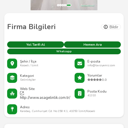
Firma Bilgileri
Bildir
Yol Tarifi Al
Hemen Ara
Whatsapp
Şehir / İlçe
E-posta
Kocaeli / İzmit
info@tavsiyemiz.com
Yorumlar
Kategori
0.0
Gelinlikçiler
Web Site
Posta Kodu
41310
http://www.asagelinlik.com.tr/
Adres
Karabaş, Cumhuriyet Cd. No:158 K:1, 41050 İzmit/Kocaeli