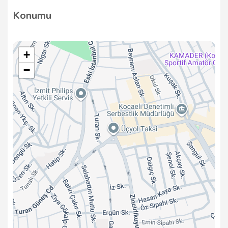
numaralı telefondan arayabilir veya Karabaş,
Konumu
Cumhuriyet Cd. No:158 K:1, 41050 İzmit/Kocaeli
adresini ziyaret edebilirsiniz.
+
−