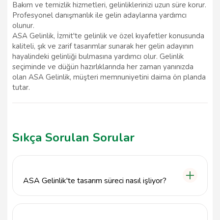
Bakım ve temizlik hizmetleri, gelinliklerinizi uzun süre korur.
Profesyonel danışmanlık ile gelin adaylarına yardımcı
olunur.
ASA Gelinlik, İzmit'te gelinlik ve özel kıyafetler konusunda
kaliteli, şık ve zarif tasarımlar sunarak her gelin adayının
hayalindeki gelinliği bulmasına yardımcı olur. Gelinlik
seçiminde ve düğün hazırlıklarında her zaman yanınızda
olan ASA Gelinlik, müşteri memnuniyetini daima ön planda
tutar.
Sıkça Sorulan Sorular
ASA Gelinlik'te tasarım süreci nasıl işliyor?
ASA Gelinlik, gelinlik tasarım sürecinde öncelikle
müşterinin isteklerini ve hayallerini dinleyerek başlar.
Kişisel zevklerinize uygun kumaş ve model