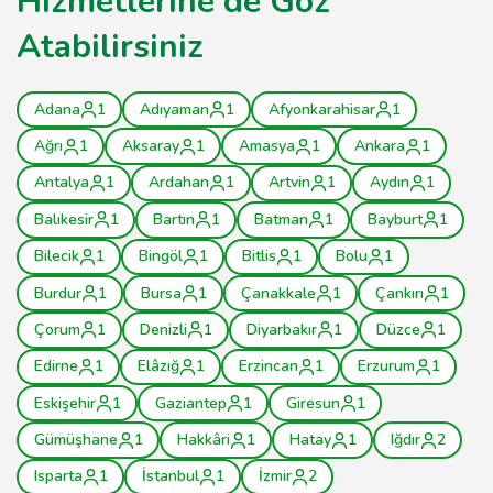
Hizmetlerine de Göz
Atabilirsiniz
Adana
1
Adıyaman
1
Afyonkarahisar
1
Ağrı
1
Aksaray
1
Amasya
1
Ankara
1
Antalya
1
Ardahan
1
Artvin
1
Aydın
1
Balıkesir
1
Bartın
1
Batman
1
Bayburt
1
Bilecik
1
Bingöl
1
Bitlis
1
Bolu
1
Burdur
1
Bursa
1
Çanakkale
1
Çankırı
1
Çorum
1
Denizli
1
Diyarbakır
1
Düzce
1
Edirne
1
Elâzığ
1
Erzincan
1
Erzurum
1
Eskişehir
1
Gaziantep
1
Giresun
1
Gümüşhane
1
Hakkâri
1
Hatay
1
Iğdır
2
Isparta
1
İstanbul
1
İzmir
2