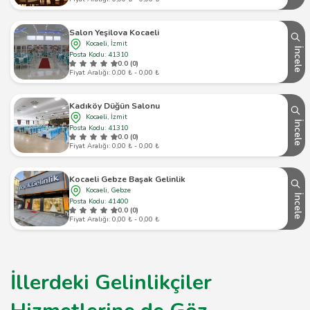
Salon Yeşilova Kocaeli
Kocaeli, İzmit
İncele
Posta Kodu: 41310
0.0 (0)
Fiyat Aralığı: 0,00 ₺ - 0,00 ₺
Kadıköy Düğün Salonu
Kocaeli, İzmit
İncele
Posta Kodu: 41310
0.0 (0)
Fiyat Aralığı: 0,00 ₺ - 0,00 ₺
Kocaeli Gebze Başak Gelinlik
Kocaeli, Gebze
İncele
Posta Kodu: 41400
0.0 (0)
Fiyat Aralığı: 0,00 ₺ - 0,00 ₺
İllerdeki Gelinlikçiler