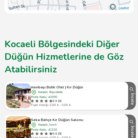
Leaflet
Kocaeli Bölgesindeki Diğer
Düğün Hizmetlerine de Göz
Atabilirsiniz
Değirmenbaşı Butik Otel | Kır Düğünü Salonu
Kocaeli, Başiskele
İncele
Posta Kodu: 41090
0.0 (0)
Fiyat Aralığı: 0,00 ₺ - 0,00 ₺
Seka Bahçe Kır Düğün Salonu
Kocaeli, İzmit
İncele
Posta Kodu: 41310
0.0 (0)
Fiyat Aralığı: 0,00 ₺ - 0,00 ₺