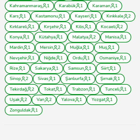
Kahramanmaraş
1
Karabük
1
Karaman
1
Kars
1
Kastamonu
1
Kayseri
1
Kırıkkale
2
Kırklareli
1
Kırşehir
1
Kilis
1
Kocaeli
2
Konya
1
Kütahya
1
Malatya
2
Manisa
1
Mardin
1
Mersin
2
Muğla
1
Muş
1
Nevşehir
1
Niğde
1
Ordu
1
Osmaniye
1
Rize
1
Sakarya
1
Samsun
1
Siirt
1
Sinop
2
Sivas
1
Şanlıurfa
1
Şırnak
1
Tekirdağ
2
Tokat
1
Trabzon
1
Tunceli
1
Uşak
2
Van
2
Yalova
1
Yozgat
1
Zonguldak
1