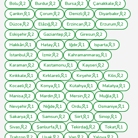
Bolu
2
Burdur
2
Bursa
2
Çanakkale
2
Çankırı
1
Çorum
2
Denizli
2
Diyarbakır
2
Düzce
2
Elâzığ
2
Erzincan
2
Erzurum
2
Eskişehir
2
Gaziantep
2
Giresun
2
Hakkâri
1
Hatay
1
Iğdır
1
Isparta
3
İstanbul
2
İzmir
2
Kahramanmaraş
1
Karaman
2
Kastamonu
1
Kayseri
2
Kırıkkale
1
Kırklareli
1
Kırşehir
1
Kilis
2
Kocaeli
2
Konya
1
Kütahya
1
Malatya
1
Manisa
2
Mardin
1
Mersin
2
Muğla
1
Nevşehir
1
Niğde
1
Ordu
1
Osmaniye
1
Sakarya
1
Samsun
2
Siirt
1
Sinop
1
Sivas
2
Şanlıurfa
1
Tekirdağ
2
Tokat
1
Trabzon
2
Uşak
2
Van
2
Yalova
2