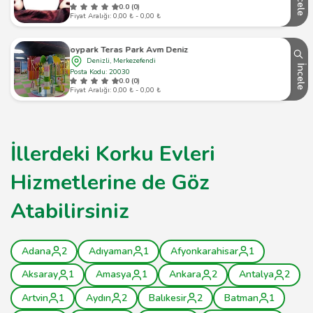
İncele
0.0 (0)
Fiyat Aralığı: 0,00 ₺ - 0,00 ₺
Joypark Teras Park Avm Denizli
Denizli, Merkezefendi
İncele
Posta Kodu: 20030
0.0 (0)
Fiyat Aralığı: 0,00 ₺ - 0,00 ₺
İllerdeki Korku Evleri
Hizmetlerine de Göz
Atabilirsiniz
Adana
2
Adıyaman
1
Afyonkarahisar
1
Aksaray
1
Amasya
1
Ankara
2
Antalya
2
Artvin
1
Aydın
2
Balıkesir
2
Batman
1