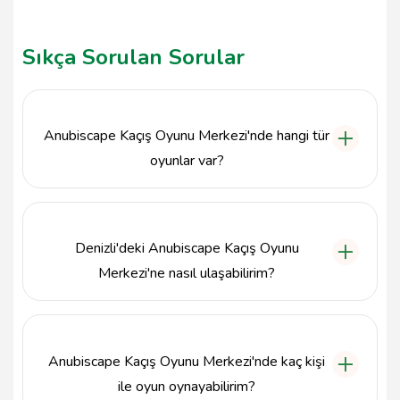
Sıkça Sorulan Sorular
Anubiscape Kaçış Oyunu Merkezi'nde hangi tür
oyunlar var?
Anubiscape Kaçış Oyunu Merkezi, zeka ve strateji
gerektiren çeşitli kaçış odası oyunları sunmaktadır.
Korku evleri temalı odalarımız, katılımcılara hem
Denizli'deki Anubiscape Kaçış Oyunu
heyecan dolu bir deneyim hem de akıl yürütme
becerilerini test etme fırsatı sunar.
Merkezi'ne nasıl ulaşabilirim?
Anubiscape Kaçış Oyunu Merkezi, Pamukkale
ilçesinde, Yunusemre Mahallesi, 6459. Sokak,
no:13/A adresinde yer almaktadır. Ulaşım için özel
Anubiscape Kaçış Oyunu Merkezi'nde kaç kişi
araç veya toplu taşıma seçeneklerini tercih
edebilirsiniz.
ile oyun oynayabilirim?