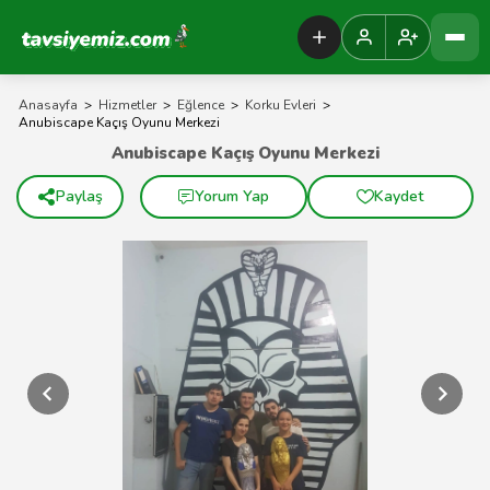
Tavsiyemiz Anasayfa
Anasayfa
>
Hizmetler
>
Eğlence
>
Korku Evleri
>
Anubiscape Kaçış Oyunu Merkezi
Anubiscape Kaçış Oyunu Merkezi
Paylaş
Yorum Yap
Kaydet