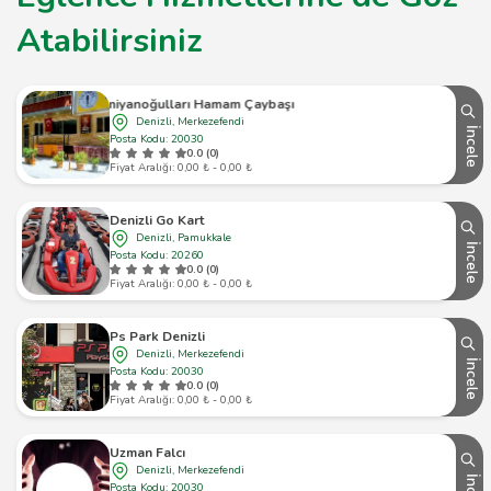
Atabilirsiniz
Germiyanoğulları Hamam Çaybaşı Şubesi
Denizli, Merkezefendi
İncele
Posta Kodu: 20030
0.0 (0)
Fiyat Aralığı: 0,00 ₺ - 0,00 ₺
Denizli Go Kart
Denizli, Pamukkale
İncele
Posta Kodu: 20260
0.0 (0)
Fiyat Aralığı: 0,00 ₺ - 0,00 ₺
Ps Park Denizli
Denizli, Merkezefendi
İncele
Posta Kodu: 20030
0.0 (0)
Fiyat Aralığı: 0,00 ₺ - 0,00 ₺
Uzman Falcı
Denizli, Merkezefendi
Posta Kodu: 20030