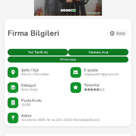
Firma Bilgileri
Bildir
Yol Tarifi Al
Hemen Ara
Whatsapp
Şehir / İlçe
E-posta
Denizli / Pamukkale
ncaglapolat7@gmail.com
Yorumlar
Kategori
0.0
Korku Evleri
Posta Kodu
20260
Adres
Yunusemre, 6459. Sk. no:13/A, 20100 Pamukkale/Denizli