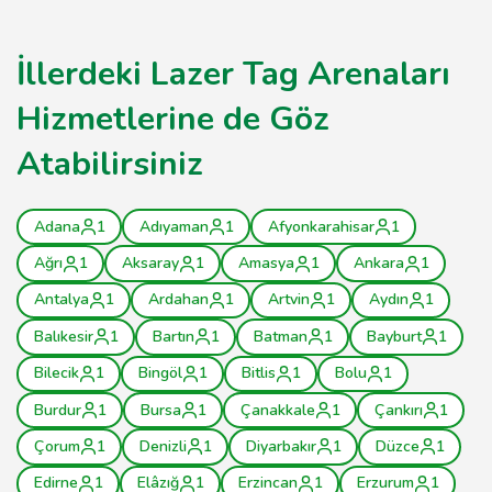
İllerdeki Lazer Tag Arenaları
Hizmetlerine de Göz
Atabilirsiniz
Adana
1
Adıyaman
1
Afyonkarahisar
1
Ağrı
1
Aksaray
1
Amasya
1
Ankara
1
Antalya
1
Ardahan
1
Artvin
1
Aydın
1
Balıkesir
1
Bartın
1
Batman
1
Bayburt
1
Bilecik
1
Bingöl
1
Bitlis
1
Bolu
1
Burdur
1
Bursa
1
Çanakkale
1
Çankırı
1
Çorum
1
Denizli
1
Diyarbakır
1
Düzce
1
Edirne
1
Elâzığ
1
Erzincan
1
Erzurum
1