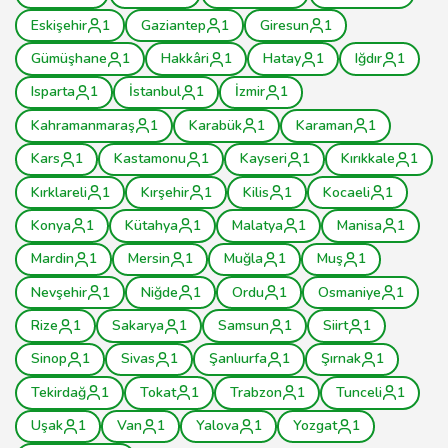
Eskişehir
1
Gaziantep
1
Giresun
1
Gümüşhane
1
Hakkâri
1
Hatay
1
Iğdır
1
Isparta
1
İstanbul
1
İzmir
1
Kahramanmaraş
1
Karabük
1
Karaman
1
Kars
1
Kastamonu
1
Kayseri
1
Kırıkkale
1
Kırklareli
1
Kırşehir
1
Kilis
1
Kocaeli
1
Konya
1
Kütahya
1
Malatya
1
Manisa
1
Mardin
1
Mersin
1
Muğla
1
Muş
1
Nevşehir
1
Niğde
1
Ordu
1
Osmaniye
1
Rize
1
Sakarya
1
Samsun
1
Siirt
1
Sinop
1
Sivas
1
Şanlıurfa
1
Şırnak
1
Tekirdağ
1
Tokat
1
Trabzon
1
Tunceli
1
Uşak
1
Van
1
Yalova
1
Yozgat
1