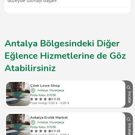
düzeyde tutmayı başarır.
Antalya Bölgesindeki Diğer
Eğlence Hizmetlerine de Göz
Atabilirsiniz
Çilek Lowe Shop
Antalya, Muratpaşa
İncele
Posta Kodu: 07050
0.0 (0)
Fiyat Aralığı: 0,00 ₺ - 0,00 ₺
Antalya Erotik Market
Antalya, Muratpaşa
İncele
Posta Kodu: 07050
0.0 (0)
Fiyat Aralığı: 0,00 ₺ - 0,00 ₺