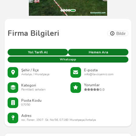
Firma Bilgileri
Bildir
Yol Tarifi Al
Hemen Ara
Whatsapp
Şehir / İlçe
E-posta
Antalya / Muratpaşa
info@tavsiyemiz.com
Yorumlar
Kategori
0.0
Paintball sahaları
Posta Kodu
07050
Adres
no:, Fener, 1907. Sk. No:56, 07160 Muratpaşa/Antalya