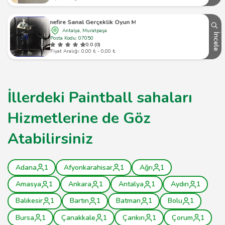
Gamefire Sanal Gerçeklik Oyun Merkezi
Antalya, Muratpaşa
İncele
Posta Kodu: 07050
0.0 (0)
Fiyat Aralığı: 0,00 ₺ - 0,00 ₺
İllerdeki Paintball sahaları
Hizmetlerine de Göz
Atabilirsiniz
Adana
1
Afyonkarahisar
1
Ağrı
1
Amasya
1
Ankara
1
Antalya
1
Aydın
1
Balıkesir
1
Bartın
1
Batman
1
Bolu
1
Bursa
1
Çanakkale
1
Çankırı
1
Çorum
1