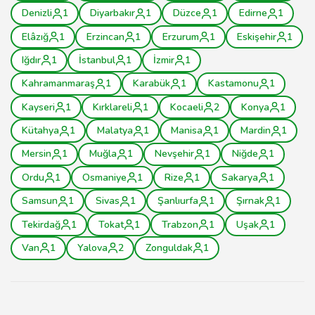
Denizli
1
Diyarbakır
1
Düzce
1
Edirne
1
Elâzığ
1
Erzincan
1
Erzurum
1
Eskişehir
1
Iğdır
1
İstanbul
1
İzmir
1
Kahramanmaraş
1
Karabük
1
Kastamonu
1
Kayseri
1
Kırklareli
1
Kocaeli
2
Konya
1
Kütahya
1
Malatya
1
Manisa
1
Mardin
1
Mersin
1
Muğla
1
Nevşehir
1
Niğde
1
Ordu
1
Osmaniye
1
Rize
1
Sakarya
1
Samsun
1
Sivas
1
Şanlıurfa
1
Şırnak
1
Tekirdağ
1
Tokat
1
Trabzon
1
Uşak
1
Van
1
Yalova
2
Zonguldak
1