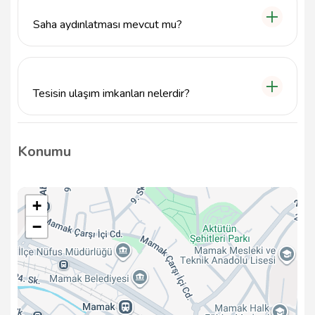
Telefon numaramız: 5367019844.
Saha aydınlatması mevcut mu?
Evet, Ankara Metropol Spor Halısaha Tesisleri'nde
akşam saatlerinde kullanım için aydınlatmalı oyun
alanları bulunmaktadır.
Tesisin ulaşım imkanları nelerdir?
Ankara Metropol Spor Halısaha Tesisleri, merkezi bir
konumda yer alıyor ve toplu taşıma ile kolayca
Konumu
ulaşılabilir. Ayrıca özel araçla gelenler için park alanı
mevcuttur.
+
−