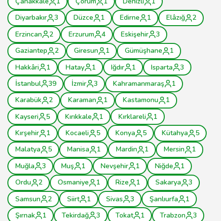
Çanakkale
1
Çorum
1
Denizli
1
Diyarbakır
3
Düzce
1
Edirne
1
Elâzığ
2
Erzincan
2
Erzurum
4
Eskişehir
3
Gaziantep
2
Giresun
1
Gümüşhane
1
Hakkâri
1
Hatay
1
Iğdır
1
Isparta
3
İstanbul
39
İzmir
3
Kahramanmaraş
1
Karabük
2
Karaman
1
Kastamonu
1
Kayseri
5
Kırıkkale
1
Kırklareli
1
Kırşehir
1
Kocaeli
5
Konya
5
Kütahya
5
Malatya
5
Manisa
1
Mardin
1
Mersin
1
Muğla
3
Muş
1
Nevşehir
1
Niğde
1
Ordu
2
Osmaniye
1
Rize
1
Sakarya
3
Samsun
2
Siirt
1
Sivas
3
Şanlıurfa
1
Şırnak
1
Tekirdağ
3
Tokat
1
Trabzon
3