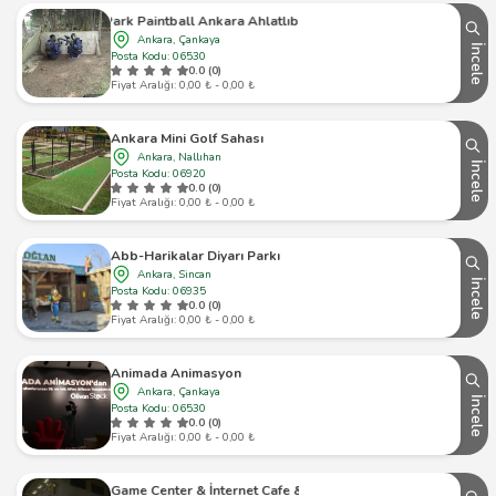
Park Paintball Ankara Ahlatlıbel
Ankara, Çankaya
İncele
Posta Kodu: 06530
0.0 (0)
Fiyat Aralığı: 0,00 ₺ - 0,00 ₺
Ankara Mini Golf Sahası
Ankara, Nallıhan
İncele
Posta Kodu: 06920
0.0 (0)
Fiyat Aralığı: 0,00 ₺ - 0,00 ₺
Abb-Harikalar Diyarı Parkı
Ankara, Sincan
İncele
Posta Kodu: 06935
0.0 (0)
Fiyat Aralığı: 0,00 ₺ - 0,00 ₺
Animada Animasyon
Ankara, Çankaya
İncele
Posta Kodu: 06530
0.0 (0)
Fiyat Aralığı: 0,00 ₺ - 0,00 ₺
Meram Game Center & İnternet Cafe & Playstation