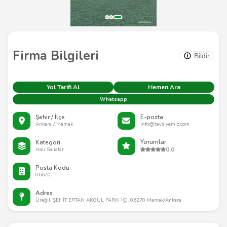
Firma Bilgileri
Bildir
Yol Tarifi Al
Hemen Ara
Whatsapp
Şehir / İlçe
E-posta
Ankara / Mamak
info@tavsiyemiz.com
Yorumlar
Kategori
0.0
Halı Sahalar
Posta Kodu
06620
Adres
Üreğil, ŞEHİT ERTAN AKGÜL PARKI İÇİ, 06270 Mamak/Ankara