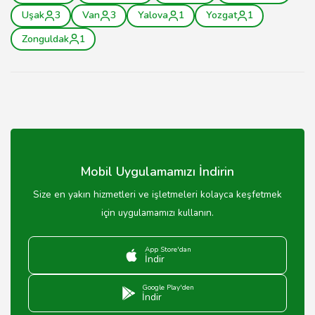
Uşak
3
Van
3
Yalova
1
Yozgat
1
Zonguldak
1
Mobil Uygulamamızı İndirin
Size en yakın hizmetleri ve işletmeleri kolayca keşfetmek
için uygulamamızı kullanın.
App Store'dan
İndir
Google Play'den
İndir