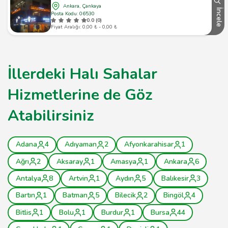
Ankara, Çankaya
İncele
Posta Kodu: 06530
0.0 (0)
Fiyat Aralığı: 0,00 ₺ - 0,00 ₺
İllerdeki Halı Sahalar
Hizmetlerine de Göz
Atabilirsiniz
Adana
4
Adıyaman
2
Afyonkarahisar
1
Ağrı
2
Aksaray
1
Amasya
1
Ankara
6
Antalya
8
Artvin
1
Aydın
5
Balıkesir
3
Bartın
1
Batman
5
Bilecik
2
Bingöl
4
Bitlis
1
Bolu
1
Burdur
1
Bursa
44