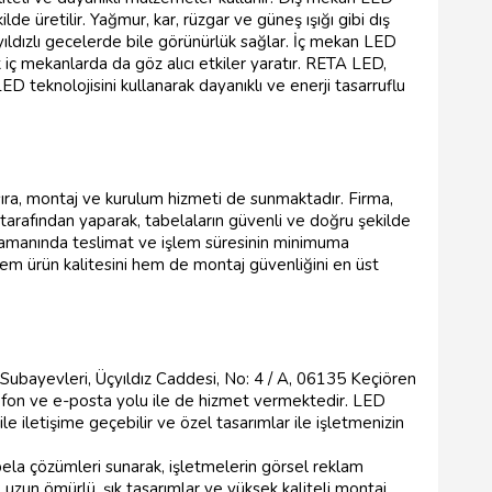
de üretilir. Yağmur, kar, rüzgar ve güneş ışığı gibi dış
yıldızlı gecelerde bile görünürlük sağlar. İç mekan LED
 iç mekanlarda da göz alıcı etkiler yaratır. RETA LED,
D teknolojisini kullanarak dayanıklı ve enerji tasarruflu
ıra, montaj ve kurulum hizmeti de sunmaktadır. Firma,
tarafından yaparak, tabelaların güvenli ve doğru şekilde
 zamanında teslimat ve işlem süresinin minimuma
 hem ürün kalitesini hem de montaj güvenliğini en üst
ubayevleri, Üçyıldız Caddesi, No: 4 / A, 06135 Keçiören
efon ve e-posta yolu ile de hizmet vermektedir. LED
le iletişime geçebilir ve özel tasarımlar ile işletmenizin
la çözümleri sunarak, işletmelerin görsel reklam
mli, uzun ömürlü, şık tasarımlar ve yüksek kaliteli montaj