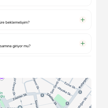
. No: 4 / A, 06135 Keçiören/Ankara adresinde hizmet
süre beklemeliyim?
rmaşıklığına bağlı olarak değişiklik gösterebilir.
tadır.
psamına giriyor mu?
n garanti sunmakta ve müşteri memnuniyetini ön