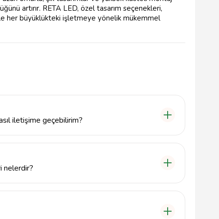
üğünü artırır. RETA LED, özel tasarım seçenekleri,
ile her büyüklükteki işletmeye yönelik mükemmel
sıl iletişime geçebilirim?
Reta Led ile 5549113302 numaralı telefondan
m e-posta adresine yazabilirsiniz.
 nelerdir?
tabelalar, reklam panoları ve özel projeler için LED
ygun estetik ve kaliteli ürünler üretmektedir.