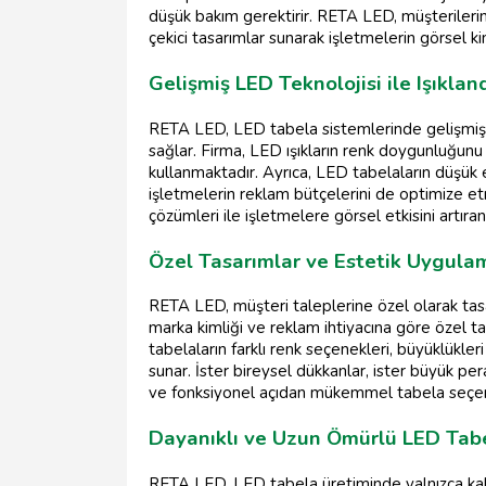
düşük bakım gerektirir. RETA LED, müşterileri
çekici tasarımlar sunarak işletmelerin görsel k
Gelişmiş LED Teknolojisi ile Işıkla
RETA LED, LED tabela sistemlerinde gelişmiş t
sağlar. Firma, LED ışıkların renk doygunluğunu v
kullanmaktadır. Ayrıca, LED tabelaların düşük
işletmelerin reklam bütçelerini de optimize et
çözümleri ile işletmelere görsel etkisini artıra
Özel Tasarımlar ve Estetik Uygula
RETA LED, müşteri taleplerine özel olarak tas
marka kimliği ve reklam ihtiyacına göre özel t
tabelaların farklı renk seçenekleri, büyüklükleri
sunar. İster bireysel dükkanlar, ister büyük p
ve fonksiyonel açıdan mükemmel tabela seçen
Dayanıklı ve Uzun Ömürlü LED Tab
RETA LED, LED tabela üretiminde yalnızca kali