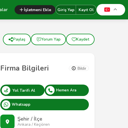
alar
İşletmeni Ekle
Giriş Yap
Kayıt Ol
Paylaş
Yorum Yap
Kaydet
Firma Bilgileri
Bildir
Yol Tarifi Al
Hemen Ara
Whatsapp
Şehir / İlçe
Ankara / Keçiören