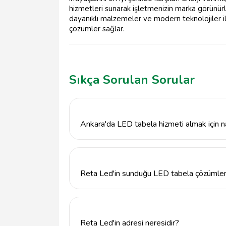
hizmetleri sunarak işletmenizin marka görünürl
dayanıklı malzemeler ve modern teknolojiler 
çözümler sağlar.
Sıkça Sorulan Sorular
Ankara'da LED tabela hizmeti almak için na
Ankara'da LED tabela hizmeti almak için 
iletişime geçebilir veya info@tavsiyemiz.co
Reta Led'in sunduğu LED tabela çözümleri
Reta Led, farklı boyut ve tasarımlarda LED 
ekran çözümleri sunmaktadır. Her ihtiyaca u
Reta Led'in adresi neresidir?