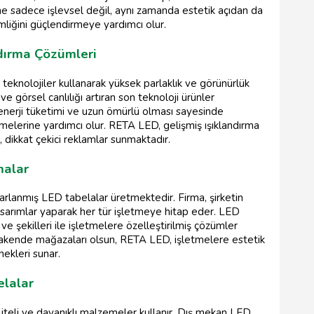
ne sadece işlevsel değil, aynı zamanda estetik açıdan da
imliğini güçlendirmeye yardımcı olur.
ndırma Çözümleri
eknolojiler kullanarak yüksek parlaklık ve görünürlük
e görsel canlılığı artıran son teknoloji ürünler
 enerji tüketimi ve uzun ömürlü olması sayesinde
melerine yardımcı olur. RETA LED, gelişmiş ışıklandırma
n, dikkat çekici reklamlar sunmaktadır.
malar
arlanmış LED tabelalar üretmektedir. Firma, şirketin
asarımlar yaparak her tür işletmeye hitap eder. LED
 ve şekilleri ile işletmelere özelleştirilmiş çözümler
erakende mağazaları olsun, RETA LED, işletmelere estetik
ekleri sunar.
elalar
teli ve dayanıklı malzemeler kullanır. Dış mekan LED