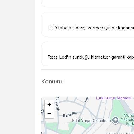
Reta Led, Kavacık Subayevleri, Üçyıldız Cd
vermektedir.
LED tabela siparişi vermek için ne kadar 
LED tabela siparişi verme süresi, projenin ka
Genelde 1-2 hafta içinde teslimat yapılmak
Reta Led'in sunduğu hizmetler garanti ka
Evet, Reta Led, ürettiği LED tabelalar içi
planda tutmaktadır.
Konumu
+
−