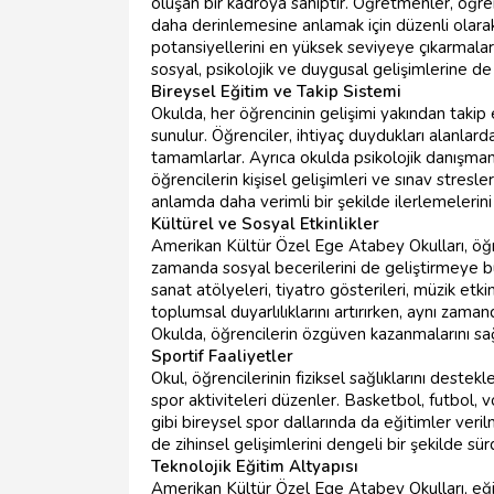
oluşan bir kadroya sahiptir. Öğretmenler, öğrenc
daha derinlemesine anlamak için düzenli olarak
potansiyellerini en yüksek seviyeye çıkarmala
sosyal, psikolojik ve duygusal gelişimlerine de 
Bireysel Eğitim ve Takip Sistemi
Okulda, her öğrencinin gelişimi yakından takip 
sunulur. Öğrenciler, ihtiyaç duydukları alanlard
tamamlarlar. Ayrıca okulda psikolojik danışmanl
öğrencilerin kişisel gelişimleri ve sınav stresle
anlamda daha verimli bir şekilde ilerlemelerini
Kültürel ve Sosyal Etkinlikler
Amerikan Kültür Özel Ege Atabey Okulları, öğre
zamanda sosyal becerilerini de geliştirmeye b
sanat atölyeleri, tiyatro gösterileri, müzik etki
toplumsal duyarlılıklarını artırırken, aynı zama
Okulda, öğrencilerin özgüven kazanmalarını sağ
Sportif Faaliyetler
Okul, öğrencilerinin fiziksel sağlıklarını deste
spor aktiviteleri düzenler. Basketbol, futbol, v
gibi bireysel spor dallarında da eğitimler veril
de zihinsel gelişimlerini dengeli bir şekilde sü
Teknolojik Eğitim Altyapısı
Amerikan Kültür Özel Ege Atabey Okulları, eğitim