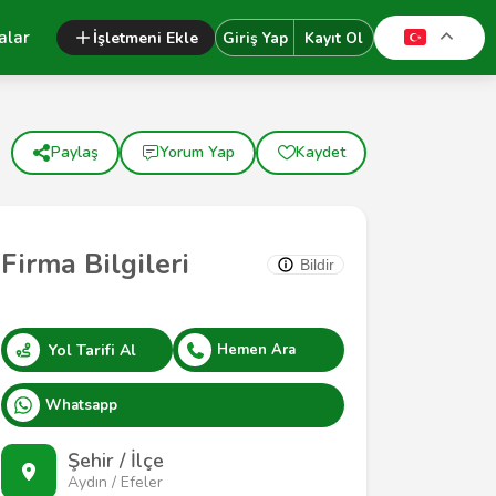
alar
İşletmeni Ekle
Giriş Yap
Kayıt Ol
Paylaş
Yorum Yap
Kaydet
Firma Bilgileri
Bildir
Yol Tarifi Al
Hemen Ara
Whatsapp
Şehir / İlçe
Aydın / Efeler