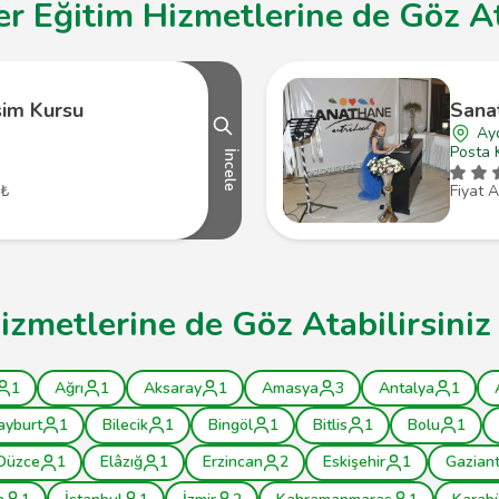
r Eğitim Hizmetlerine de Göz At
şim Kursu
Sana
Ayd
Posta 
İncele
 ₺
Fiyat A
izmetlerine de Göz Atabilirsiniz
1
Ağrı
1
Aksaray
1
Amasya
3
Antalya
1
ayburt
1
Bilecik
1
Bingöl
1
Bitlis
1
Bolu
1
Düzce
1
Elâzığ
1
Erzincan
2
Eskişehir
1
Gazian