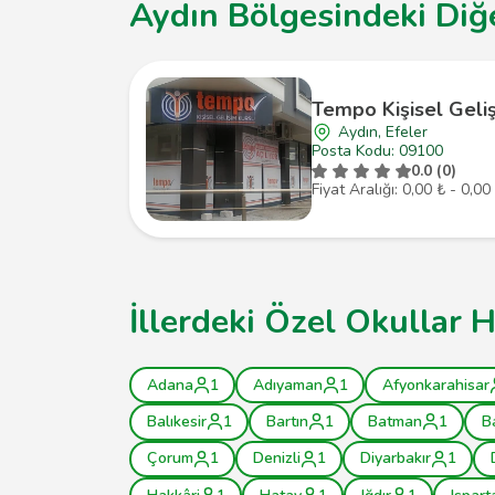
Aydın Bölgesindeki Diğe
Tempo Kişisel Geli
Aydın, Efeler
Posta Kodu: 09100
0.0 (0)
Fiyat Aralığı: 0,00 ₺ - 0,00
İllerdeki Özel Okullar H
Adana
1
Adıyaman
1
Afyonkarahisar
Balıkesir
1
Bartın
1
Batman
1
B
Çorum
1
Denizli
1
Diyarbakır
1