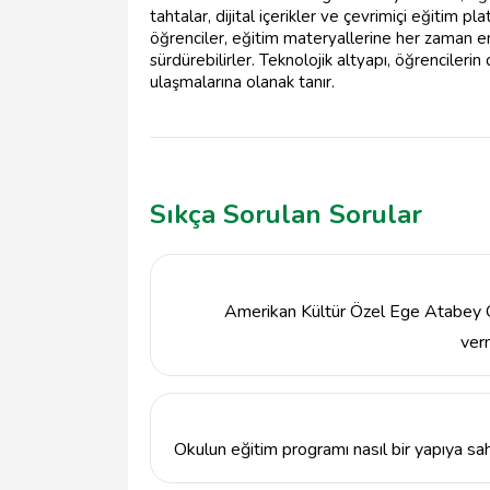
tahtalar, dijital içerikler ve çevrimiçi eğitim pl
öğrenciler, eğitim materyallerine her zaman eri
sürdürebilirler. Teknolojik altyapı, öğrencileri
ulaşmalarına olanak tanır.
Sıkça Sorulan Sorular
Amerikan Kültür Özel Ege Atabey Ok
ver
Amerikan Kültür Özel Ege Atabey Okulları, 
yelpazesi sunmaktadır.
Okulun eğitim programı nasıl bir yapıya sah