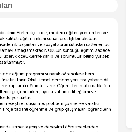
ları
ın ilinin Efeler ilçesinde, modern eğitim yöntemleri ve
 kaliteli eğitim imkanı sunan prestijli bir okuldur.
, akademik başarıları ve sosyal sorumlulukları üstlenen bu
azırlamayı amaçlamaktadır. Okulun sunduğu eğitim, sadece
i, liderlik özelliklerine sahip ve sorumluluk bilinci yüksek
sarlanmıştır.
niş bir eğitim programı sunarak öğrencilere hem
satını tanır. Okul, temel derslerin yanı sıra yabancı dil,
lere kapsamlı eğitimler verir. Öğrenciler, matematik, fen
lerini güçlendirirken, ayrıca yabancı dil eğitimi ve
erde yer alırlar.
erin eleştirel düşünme, problem çözme ve yaratıcı
. Proje tabanlı öğrenme ve grup çalışmaları, öğrencilerin
lanında uzmanlaşmış ve deneyimli öğretmenlerden