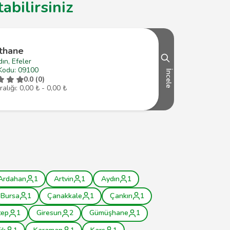
abilirsiniz
thane
ın, Efeler
Kodu: 09100
İncele
0.0 (0)
ralığı: 0,00 ₺ - 0,00 ₺
Ardahan
1
Artvin
1
Aydın
1
Bursa
1
Çanakkale
1
Çankırı
1
tep
1
Giresun
2
Gümüşhane
1