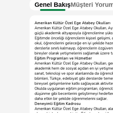
Genel Bakış
Müşteri Yorum
Amerikan Kültür Özel Ege Atabey Okulları
Amerikan Kültür Özel Ege Atabey Okulları, Ayd
güçlü akademik altyapısıyla öğrencilerine yüksek
Eğitimde önceliği öğrencilerin kişisel gelişimi
okul, öğrencilerini geleceğe en iyi şekilde h
derslerle sınırlı kalmayıp, öğrencilerin özgüvenl
bireyler olarak yetişmelerini sağlamak üzere ta
Eğitim Programları ve Hizmetler
Amerikan Kültür Özel Ege Atabey Okulları, ge
akademik hem de sosyal açıdan en iyi yetişme fır
sanat, teknoloji ve spor alanlarında da öğrenci
bilimleri, Türkçe, edebiyat gibi derslerde temel
bireysel gelişimlerine katkı sağlayacak aktivitel
Okulda uygulanan eğitim programları, öğrencil
düşünme gibi becerilerini geliştirmeyi hedefler
daha etkin bir şekilde öğrenmelerini sağlar.
Deneyimli Eğitim Kadrosu
Amerikan Kültür Özel Ege Atabey Okulları, a