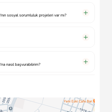
kademik altyapı ile öğrencilere hem akademik başarı
ogramı sunmaktadır.
nın sosyal sorumluluk projeleri var mı?
linciyle yetiştirmek için çeşitli sosyal sorumluluk
si ise Mimar Sinan, Kubilay Cad No:10/1, 09100
na nasıl başvurabilirim?
bey.com üzerinden detaylı bilgi alabilir veya
erebilirsiniz.