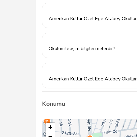
Okul, modern eğitim yöntemleri ve güçlü a
hem de kişisel gelişim odaklı bir eğitim pr
Amerikan Kültür Özel Ege Atabey Okulları'
Evet, okul öğrencilerini sosyal sorumluluk bi
projelerine katılım teşvik edilmektedir.
Okulun iletişim bilgileri nelerdir?
Okulun telefon numarası 2562130003, adre
Efeler/Aydın'dır.
Amerikan Kültür Özel Ege Atabey Okulları'
Başvuru için okulun resmi web sitesi egeata
info@tavsiyemiz.com adresine e-posta gönd
Konumu
+
−