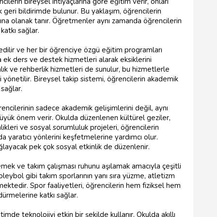
ilerin bireysel ihtiyaçlarına göre eğitim verir, onları
 geri bildirimde bulunur. Bu yaklaşım, öğrencilerin
rına olanak tanır. Öğretmenler aynı zamanda öğrencilerin
katkı sağlar.
edilir ve her bir öğrenciye özgü eğitim programları
a ek ders ve destek hizmetleri alarak eksiklerini
ık ve rehberlik hizmetleri de sunulur, bu hizmetlerle
ri yönetilir. Bireysel takip sistemi, öğrencilerin akademik
 sağlar.
ncilerinin sadece akademik gelişimlerini değil, aynı
üyük önem verir. Okulda düzenlenen kültürel geziler,
nlikleri ve sosyal sorumluluk projeleri, öğrencilerin
nda yaratıcı yönlerini keşfetmelerine yardımcı olur.
layacak pek çok sosyal etkinlik de düzenlenir.
klemek ve takım çalışması ruhunu aşılamak amacıyla çeşitli
oleybol gibi takım sporlarının yanı sıra yüzme, atletizm
mektedir. Spor faaliyetleri, öğrencilerin hem fiziksel hem
rdürmelerine katkı sağlar.
de teknolojiyi etkin bir şekilde kullanır. Okulda akıllı