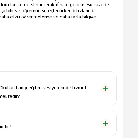
atformları ile dersler interaktif hale getirilir. Bu sayede
şebilir ve öğrenme süreçlerini kendi hızlarında
n daha etkili öğrenmelerine ve daha fazla bilgiye
ulları hangi eğitim seviyelerinde hizmet
mektedir?
anaokulundan lise seviyesine kadar geniş bir eğitim
iptir?