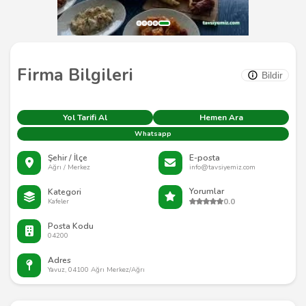
Firma Bilgileri
Bildir
Yol Tarifi Al
Hemen Ara
Whatsapp
Şehir / İlçe
E-posta
Ağrı / Merkez
info@tavsiyemiz.com
Yorumlar
Kategori
0.0
Kafeler
Posta Kodu
04200
Adres
Yavuz, 04100 Ağrı Merkez/Ağrı