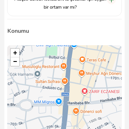
bir ortam var mı?
Alaçatı Cafe&Restaurant, aileler için uygun bir
mekan olup, çocuk dostu bir atmosfer sunmaktadır.
Konumu
+
−