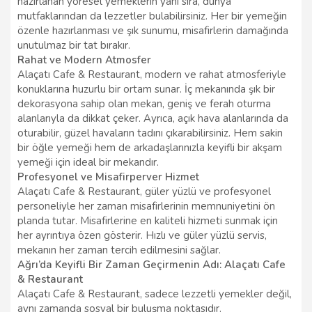
hazırlanan yöresel yemeklerin yanı sıra, dünya
mutfaklarından da lezzetler bulabilirsiniz. Her bir yemeğin
özenle hazırlanması ve şık sunumu, misafirlerin damağında
unutulmaz bir tat bırakır.
Rahat ve Modern Atmosfer
Alaçatı Cafe & Restaurant, modern ve rahat atmosferiyle
konuklarına huzurlu bir ortam sunar. İç mekanında şık bir
dekorasyona sahip olan mekan, geniş ve ferah oturma
alanlarıyla da dikkat çeker. Ayrıca, açık hava alanlarında da
oturabilir, güzel havaların tadını çıkarabilirsiniz. Hem sakin
bir öğle yemeği hem de arkadaşlarınızla keyifli bir akşam
yemeği için ideal bir mekandır.
Profesyonel ve Misafirperver Hizmet
Alaçatı Cafe & Restaurant, güler yüzlü ve profesyonel
personeliyle her zaman misafirlerinin memnuniyetini ön
planda tutar. Misafirlerine en kaliteli hizmeti sunmak için
her ayrıntıya özen gösterir. Hızlı ve güler yüzlü servis,
mekanın her zaman tercih edilmesini sağlar.
Ağrı’da Keyifli Bir Zaman Geçirmenin Adı: Alaçatı Cafe
& Restaurant
Alaçatı Cafe & Restaurant, sadece lezzetli yemekler değil,
aynı zamanda sosyal bir buluşma noktasıdır.