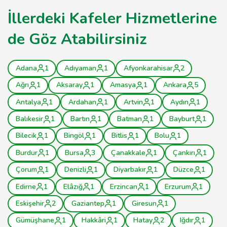
İllerdeki Kafeler Hizmetlerine
de Göz Atabilirsiniz
Adana
1
Adıyaman
1
Afyonkarahisar
2
Ağrı
1
Aksaray
1
Amasya
1
Ankara
5
Antalya
1
Ardahan
1
Artvin
1
Aydın
1
Balıkesir
1
Bartın
1
Batman
1
Bayburt
1
Bilecik
1
Bingöl
1
Bitlis
1
Bolu
1
Burdur
1
Bursa
3
Çanakkale
1
Çankırı
1
Çorum
1
Denizli
1
Diyarbakır
1
Düzce
1
Edirne
1
Elâzığ
1
Erzincan
1
Erzurum
1
Eskişehir
2
Gaziantep
1
Giresun
1
Gümüşhane
1
Hakkâri
1
Hatay
2
Iğdır
1