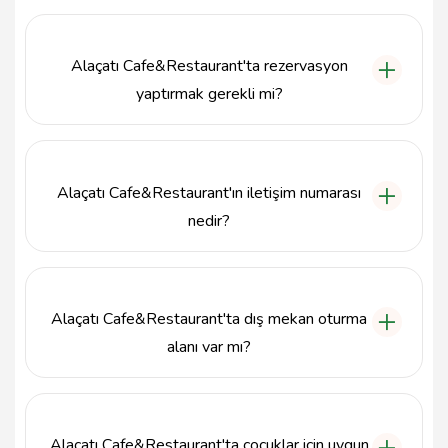
Alaçatı Cafe&Restaurant, kahvaltıdan akşam
yemeğine kadar geniş bir menü sunmaktadır. Zengin
seçenekler arasında yerel lezzetler ve uluslararası
Alaçatı Cafe&Restaurant'ta rezervasyon
mutfaklardan örnekler bulunmaktadır.
yaptırmak gerekli mi?
Kalabalık saatlerde yer bulmak için rezervasyon
yaptırmanız önerilir. Özellikle hafta sonları ve özel
günlerde yoğunluk yaşanabilir.
Alaçatı Cafe&Restaurant'ın iletişim numarası
nedir?
Alaçatı Cafe&Restaurant ile iletişime geçmek için
534 372 23 23 numaralı telefonu arayabilirsiniz.
Alaçatı Cafe&Restaurant'ta dış mekan oturma
alanı var mı?
Evet, Alaçatı Cafe&Restaurant'ta güzel bir
atmosferde yemek yiyebilmeniz için dış mekan
oturma alanı bulunmaktadır.
Alaçatı Cafe&Restaurant'ta çocuklar için uygun