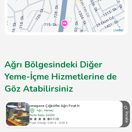
Leaflet
Ağrı Bölgesindeki Diğer
Yeme-İçme Hizmetlerine de
Göz Atabilirsiniz
Komagene Çiğköfte Ağrı Fırat Mah.
Ağrı, Merkez
İncele
Posta Kodu: 04200
0.0 (0)
Fiyat Aralığı: 0,00 ₺ - 0,00 ₺