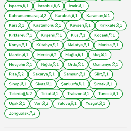
Isparta
1
İstanbul
6
İzmir
1
Kahramanmaraş
2
Karabük
1
Karaman
1
Kars
1
Kastamonu
1
Kayseri
1
Kırıkkale
1
Kırklareli
1
Kırşehir
1
Kilis
1
Kocaeli
1
Konya
1
Kütahya
1
Malatya
1
Manisa
1
Mardin
1
Mersin
2
Muğla
1
Muş
1
Nevşehir
1
Niğde
1
Ordu
1
Osmaniye
1
Rize
2
Sakarya
1
Samsun
1
Siirt
1
Sinop
1
Sivas
1
Şanlıurfa
1
Şırnak
1
Tekirdağ
2
Tokat
1
Trabzon
1
Tunceli
1
Uşak
1
Van
2
Yalova
1
Yozgat
1
Zonguldak
2