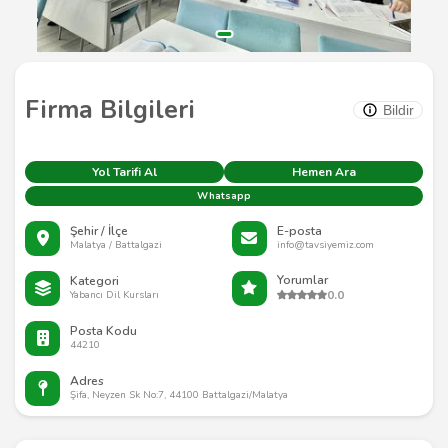
Firma Bilgileri
Bildir
Yol Tarifi Al
Hemen Ara
Whatsapp
Şehir / İlçe
E-posta
Malatya / Battalgazi
info@tavsiyemiz.com
Yorumlar
Kategori
0.0
Yabancı Dil Kursları
Posta Kodu
44210
Adres
Şifa, Neyzen Sk No:7, 44100 Battalgazi/Malatya