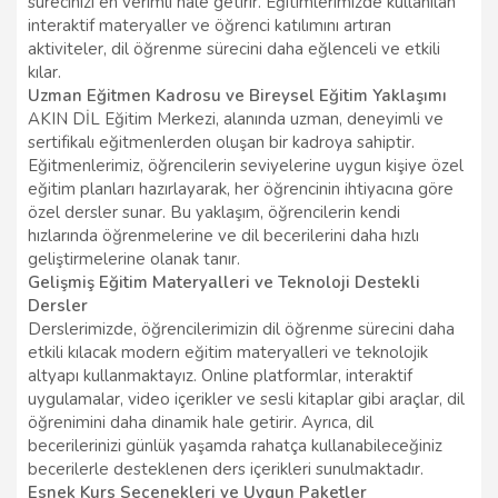
sürecinizi en verimli hale getirir. Eğitimlerimizde kullanılan
interaktif materyaller ve öğrenci katılımını artıran
aktiviteler, dil öğrenme sürecini daha eğlenceli ve etkili
kılar.
Uzman Eğitmen Kadrosu ve Bireysel Eğitim Yaklaşımı
AKIN DİL Eğitim Merkezi, alanında uzman, deneyimli ve
sertifikalı eğitmenlerden oluşan bir kadroya sahiptir.
Eğitmenlerimiz, öğrencilerin seviyelerine uygun kişiye özel
eğitim planları hazırlayarak, her öğrencinin ihtiyacına göre
özel dersler sunar. Bu yaklaşım, öğrencilerin kendi
hızlarında öğrenmelerine ve dil becerilerini daha hızlı
geliştirmelerine olanak tanır.
Gelişmiş Eğitim Materyalleri ve Teknoloji Destekli
Dersler
Derslerimizde, öğrencilerimizin dil öğrenme sürecini daha
etkili kılacak modern eğitim materyalleri ve teknolojik
altyapı kullanmaktayız. Online platformlar, interaktif
uygulamalar, video içerikler ve sesli kitaplar gibi araçlar, dil
öğrenimini daha dinamik hale getirir. Ayrıca, dil
becerilerinizi günlük yaşamda rahatça kullanabileceğiniz
becerilerle desteklenen ders içerikleri sunulmaktadır.
Esnek Kurs Seçenekleri ve Uygun Paketler