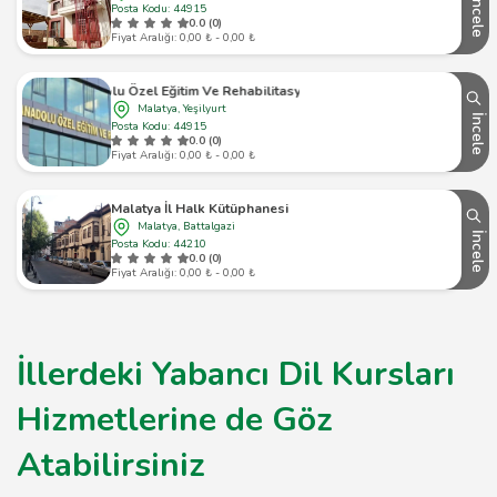
İncele
Posta Kodu: 44915
0.0 (0)
Fiyat Aralığı: 0,00 ₺ - 0,00 ₺
Anadolu Özel Eğitim Ve Rehabilitasyon Merkezi
Malatya, Yeşilyurt
İncele
Posta Kodu: 44915
0.0 (0)
Fiyat Aralığı: 0,00 ₺ - 0,00 ₺
Malatya İl Halk Kütüphanesi
Malatya, Battalgazi
İncele
Posta Kodu: 44210
0.0 (0)
Fiyat Aralığı: 0,00 ₺ - 0,00 ₺
İllerdeki Yabancı Dil Kursları
Hizmetlerine de Göz
Atabilirsiniz