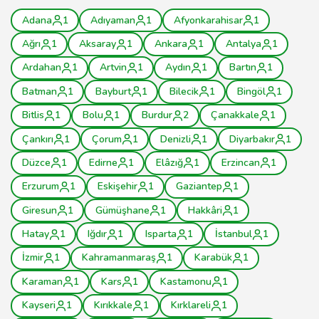
Adana
1
Adıyaman
1
Afyonkarahisar
1
Ağrı
1
Aksaray
1
Ankara
1
Antalya
1
Ardahan
1
Artvin
1
Aydın
1
Bartın
1
Batman
1
Bayburt
1
Bilecik
1
Bingöl
1
Bitlis
1
Bolu
1
Burdur
2
Çanakkale
1
Çankırı
1
Çorum
1
Denizli
1
Diyarbakır
1
Düzce
1
Edirne
1
Elâzığ
1
Erzincan
1
Erzurum
1
Eskişehir
1
Gaziantep
1
Giresun
1
Gümüşhane
1
Hakkâri
1
Hatay
1
Iğdır
1
Isparta
1
İstanbul
1
İzmir
1
Kahramanmaraş
1
Karabük
1
Karaman
1
Kars
1
Kastamonu
1
Kayseri
1
Kırıkkale
1
Kırklareli
1