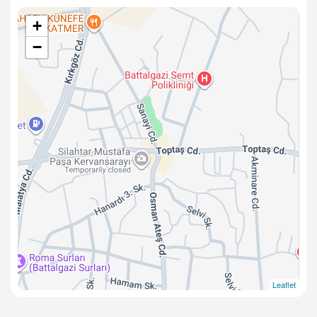
+
−
Leaflet