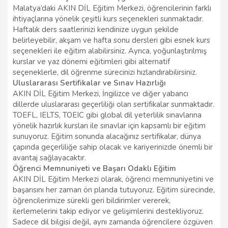
Malatya’daki AKIN DİL Eğitim Merkezi, öğrencilerinin farklı
ihtiyaçlarına yönelik çeşitli kurs seçenekleri sunmaktadır.
Haftalık ders saatlerinizi kendinize uygun şekilde
belirleyebilir, akşam ve hafta sonu dersleri gibi esnek kurs
seçenekleri ile eğitim alabilirsiniz. Ayrıca, yoğunlaştırılmış
kurslar ve yaz dönemi eğitimleri gibi alternatif
seçeneklerle, dil öğrenme sürecinizi hızlandırabilirsiniz.
Uluslararası Sertifikalar ve Sınav Hazırlığı
AKIN DİL Eğitim Merkezi, İngilizce ve diğer yabancı
dillerde uluslararası geçerliliği olan sertifikalar sunmaktadır.
TOEFL, IELTS, TOEIC gibi global dil yeterlilik sınavlarına
yönelik hazırlık kursları ile sınavlar için kapsamlı bir eğitim
sunuyoruz. Eğitim sonunda alacağınız sertifikalar, dünya
çapında geçerliliğe sahip olacak ve kariyerinizde önemli bir
avantaj sağlayacaktır.
Öğrenci Memnuniyeti ve Başarı Odaklı Eğitim
AKIN DİL Eğitim Merkezi olarak, öğrenci memnuniyetini ve
başarısını her zaman ön planda tutuyoruz. Eğitim sürecinde,
öğrencilerimize sürekli geri bildirimler vererek,
ilerlemelerini takip ediyor ve gelişimlerini destekliyoruz.
Sadece dil bilgisi değil, aynı zamanda öğrencilere özgüven