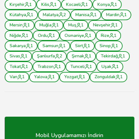
Kırşehir
1
Kilis
1
Kocaeli
1
Konya
1
Kütahya
1
Malatya
2
Manisa
1
Mardin
1
Mersin
1
Muğla
1
Muş
1
Nevşehir
1
Niğde
1
Ordu
1
Osmaniye
1
Rize
1
Sakarya
1
Samsun
1
Siirt
1
Sinop
1
Sivas
1
Şanlıurfa
2
Şırnak
1
Tekirdağ
1
Tokat
1
Trabzon
1
Tunceli
1
Uşak
1
Van
1
Yalova
1
Yozgat
1
Zonguldak
1
Mobil Uygulamamızı İndirin