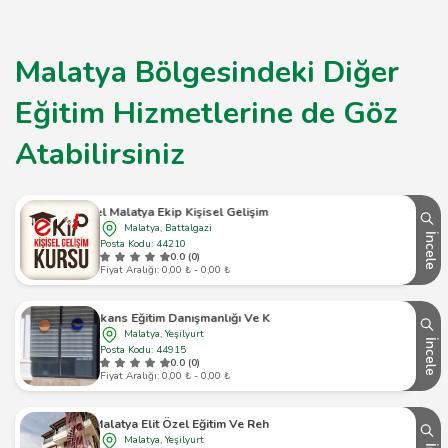
Malatya Bölgesindeki Diğer
Eğitim Hizmetlerine de Göz
Atabilirsiniz
Özel Malatya Ekip Kişisel Gelişim Kursu
Malatya, Battalgazi
İncele
Posta Kodu: 44210
0.0 (0)
Fiyat Aralığı: 0,00 ₺ - 0,00 ₺
Frekans Eğitim Danışmanlığı Ve Koçluk
Malatya, Yeşilyurt
İncele
Posta Kodu: 44915
0.0 (0)
Fiyat Aralığı: 0,00 ₺ - 0,00 ₺
Özel Malatya Elit Özel Eğitim Ve Rehabilitasyon
Malatya, Yeşilyurt