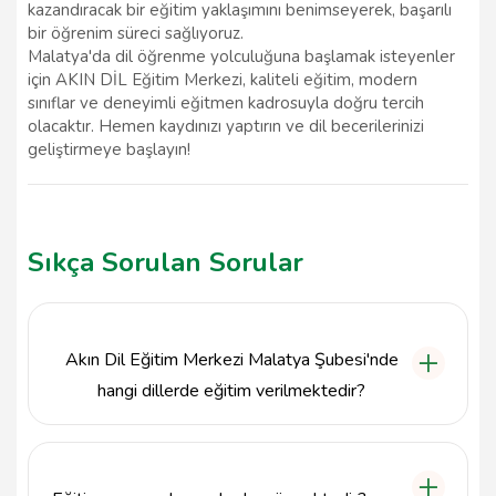
kazandıracak bir eğitim yaklaşımını benimseyerek, başarılı
bir öğrenim süreci sağlıyoruz.
Malatya'da dil öğrenme yolculuğuna başlamak isteyenler
için AKIN DİL Eğitim Merkezi, kaliteli eğitim, modern
sınıflar ve deneyimli eğitmen kadrosuyla doğru tercih
olacaktır. Hemen kaydınızı yaptırın ve dil becerilerinizi
geliştirmeye başlayın!
Sıkça Sorulan Sorular
Akın Dil Eğitim Merkezi Malatya Şubesi'nde
hangi dillerde eğitim verilmektedir?
Akın Dil Eğitim Merkezi Malatya Şubesi'nde başta
İngilizce olmak üzere, Almanca, Fransızca ve
İspanyolca gibi çeşitli dillerde eğitim verilmektedir.