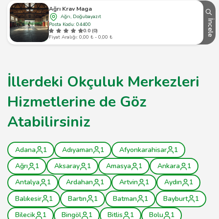
Ağrı Krav Maga
Ağrı, Doğubayazıt
İncele
Posta Kodu: 04400
0.0 (0)
Fiyat Aralığı: 0,00 ₺ - 0,00 ₺
İllerdeki Okçuluk Merkezleri
Hizmetlerine de Göz
Atabilirsiniz
Adana
1
Adıyaman
1
Afyonkarahisar
1
Ağrı
1
Aksaray
1
Amasya
1
Ankara
1
Antalya
1
Ardahan
1
Artvin
1
Aydın
1
Balıkesir
1
Bartın
1
Batman
1
Bayburt
1
Bilecik
1
Bingöl
1
Bitlis
1
Bolu
1