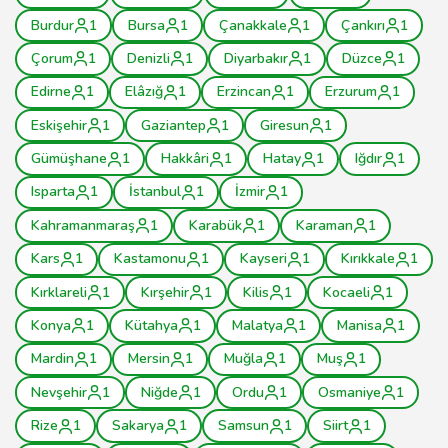
Burdur
1
Bursa
1
Çanakkale
1
Çankırı
1
Çorum
1
Denizli
1
Diyarbakır
1
Düzce
1
Edirne
1
Elâzığ
1
Erzincan
1
Erzurum
1
Eskişehir
1
Gaziantep
1
Giresun
1
Gümüşhane
1
Hakkâri
1
Hatay
1
Iğdır
1
Isparta
1
İstanbul
1
İzmir
1
Kahramanmaraş
1
Karabük
1
Karaman
1
Kars
1
Kastamonu
1
Kayseri
1
Kırıkkale
1
Kırklareli
1
Kırşehir
1
Kilis
1
Kocaeli
1
Konya
1
Kütahya
1
Malatya
1
Manisa
1
Mardin
1
Mersin
1
Muğla
1
Muş
1
Nevşehir
1
Niğde
1
Ordu
1
Osmaniye
1
Rize
1
Sakarya
1
Samsun
1
Siirt
1