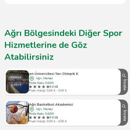
Ağrı Bölgesindeki Diğer Spor
Hizmetlerine de Göz
Atabilirsiniz
İbrahim Çeçen Üniversitesi Yarı Olimpik Kapalı Yüzme Havuzu
Ağrı, Merkez
İncele
Posta Kodu: 04200
0.0 (0)
Fiyat Aralığı: 0,00 ₺ - 0,00 ₺
Ağrı Basketbol Akademisi
Ağrı, Merkez
İncele
Posta Kodu: 04200
0.0 (0)
Fiyat Aralığı: 0,00 ₺ - 0,00 ₺