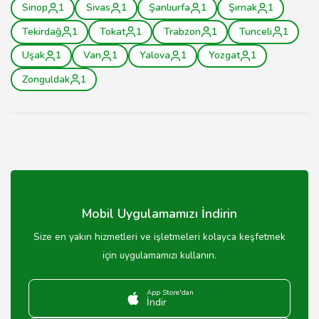
Sinop
1
Sivas
1
Şanlıurfa
1
Şırnak
1
Tekirdağ
1
Tokat
1
Trabzon
1
Tunceli
1
Uşak
1
Van
1
Yalova
1
Yozgat
1
Zonguldak
1
Mobil Uygulamamızı İndirin
Size en yakın hizmetleri ve işletmeleri kolayca keşfetmek
için uygulamamızı kullanın.
App Store'dan
İndir