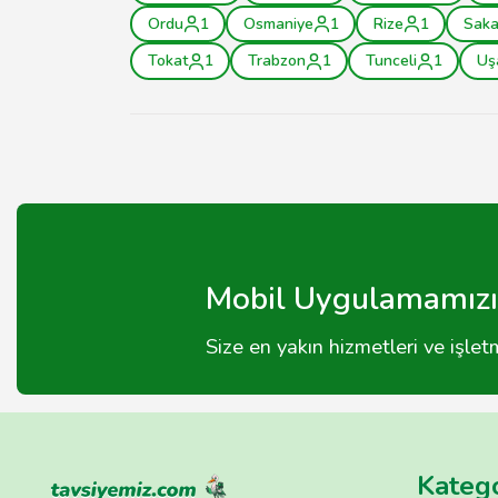
Ordu
1
Osmaniye
1
Rize
1
Saka
Tokat
1
Trabzon
1
Tunceli
1
Uş
Mobil Uygulamamızı 
Size en yakın hizmetleri ve işle
Katego