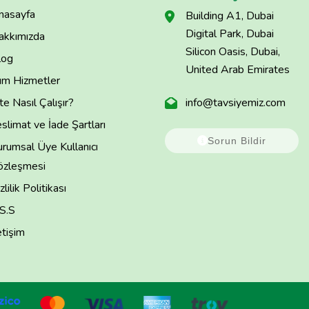
nasayfa
Building A1, Dubai
Digital Park, Dubai
akkımızda
Silicon Oasis, Dubai,
log
United Arab Emirates
üm Hizmetler
te Nasıl Çalışır?
info@tavsiyemiz.com
slimat ve İade Şartları
Sorun Bildir
rumsal Üye Kullanıcı
özleşmesi
zlilik Politikası
.S.S
etişim