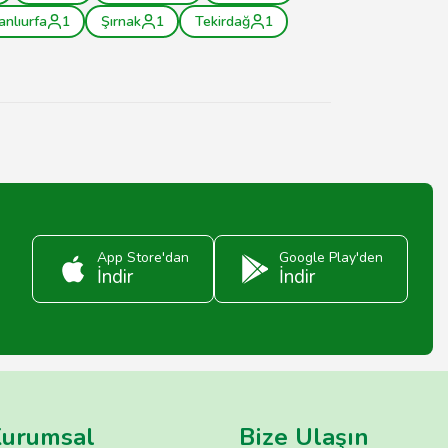
anlıurfa
1
Şırnak
1
Tekirdağ
1
App Store'dan
Google Play'den
İndir
İndir
urumsal
Bize Ulaşın