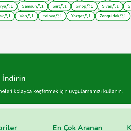
rya
1
Samsun
1
Siirt
1
Sinop
1
Sivas
1
Ş
ak
1
Van
1
Yalova
1
Yozgat
1
Zonguldak
1
İndirin
tmeleri kolayca keşfetmek için uygulamamızı kullanın.
riler
En Çok Aranan
K