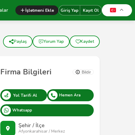
alar
İşletmeni Ekle
Giriş Yap
Kayıt Ol
Paylaş
Yorum Yap
Kaydet
Firma Bilgileri
Bildir
Yol Tarifi Al
Hemen Ara
Whatsapp
Şehir / İlçe
Afyonkarahisar / Merkez