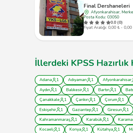
Final Dershaneleri
Afyonkarahisar, Merk
Posta Kodu: 03050
0.0 (0)
Fiyat Aralığı: 0,00 ₺ - 0,00
İllerdeki KPSS Hazırlık 
Adana
1
Adıyaman
1
Afyonkarahisar
Aydın
1
Balıkesir
1
Bartın
1
Bat
Çanakkale
1
Çankırı
1
Çorum
1
Eskişehir
1
Gaziantep
1
Giresun
1
Kahramanmaraş
1
Karabük
1
Karama
Kocaeli
1
Konya
1
Kütahya
1
M