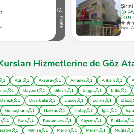
Şirin
ez
Af
Posta 
İncele
 ₺
Fiyat A
Kursları Hizmetlerine de Göz Ata
1
Ağrı
1
Aksaray
1
Amasya
1
Ankara
1
A
man
1
Bayburt
1
Bilecik
1
Bingöl
1
Bitlis
1
Denizli
1
Diyarbakır
1
Düzce
1
Edirne
1
Elâzığ
Gümüşhane
1
Hakkâri
1
Hatay
1
Iğdır
1
Ispa
n
1
Kars
1
Kastamonu
1
Kayseri
1
Kırıkkale
1
alatya
1
Manisa
1
Mardin
1
Mersin
1
Muğla
1