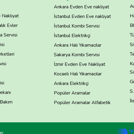
A
Ankara Evden Eve nakliyat
 Nakliyat
H
İstanbul Evden Eve nakliyat
lık Evler
B
İstanbul Kombi Servisi
 Servisi
T
İstanbul Elektrikçi
isi
Si
Ankara Halı Yıkamacılar
rketleri
Te
Sakarya Kombi Servisi
isi
Ku
İzmir Evden Eve Nakliyat
S
Kocaeli Halı Yıkamacılar
Gi
si
Ankara Elektrikçi
S
ekanı
Popüler Aramalar
İl
 Bakım
Popüler Aramalar Alfabetik
er