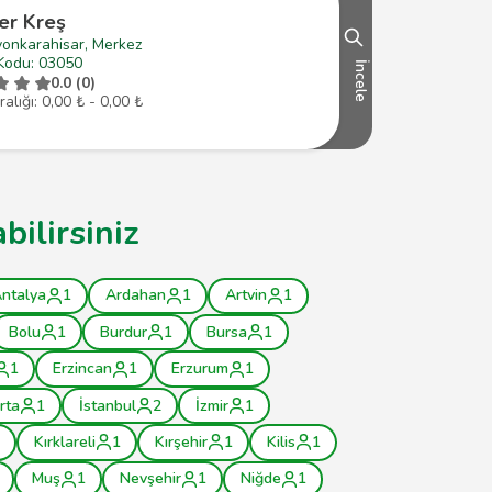
ler Kreş
yonkarahisar, Merkez
Kodu: 03050
İncele
0.0 (0)
ralığı: 0,00 ₺ - 0,00 ₺
bilirsiniz
ntalya
1
Ardahan
1
Artvin
1
Bolu
1
Burdur
1
Bursa
1
1
Erzincan
1
Erzurum
1
rta
1
İstanbul
2
İzmir
1
Kırklareli
1
Kırşehir
1
Kilis
1
Muş
1
Nevşehir
1
Niğde
1