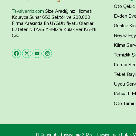
Oto Çekici
Tavsiyemiz.com
Size Aradığınız Hizmeti
Evden Eve
Kolayca Sunar 650 Sektör ve 200.000
Firma Arasında En UYGUN fiyatlı Olanlar
Günlük Kira
Listelenir. TAVSİYEMİZ’e Kulak ver KAR’lı
Beyaz Eşya
Çık.
Klima Serv
Temizlik Şi
Kombi Serv
Tekel Bayi
Uydu Servi
Kahvaltı M
Oto Tamir
© Copyright Tavsiyemiz 2025 - Tavsiyemiz'e Kulak V