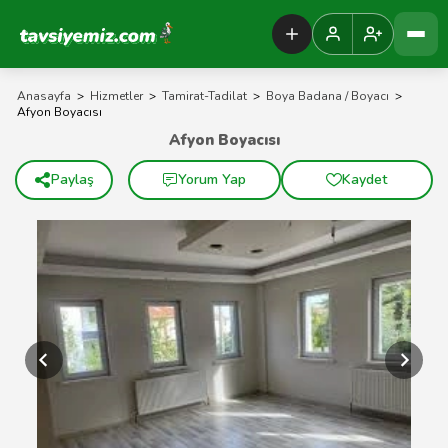
Tavsiyemiz Anasayfa
Anasayfa
>
Hizmetler
>
Tamirat-Tadilat
>
Boya Badana / Boyacı
>
Afyon Boyacısı
Afyon Boyacısı
Paylaş
Yorum Yap
Kaydet