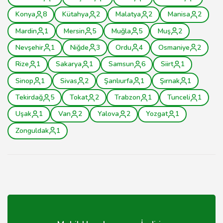
Konya
8
Kütahya
2
Malatya
2
Manisa
2
Mardin
1
Mersin
5
Muğla
5
Muş
2
Nevşehir
1
Niğde
3
Ordu
4
Osmaniye
2
Rize
1
Sakarya
1
Samsun
6
Siirt
1
Sinop
1
Sivas
2
Şanlıurfa
1
Şırnak
1
Tekirdağ
5
Tokat
2
Trabzon
1
Tunceli
1
Uşak
1
Van
2
Yalova
2
Yozgat
1
Zonguldak
1