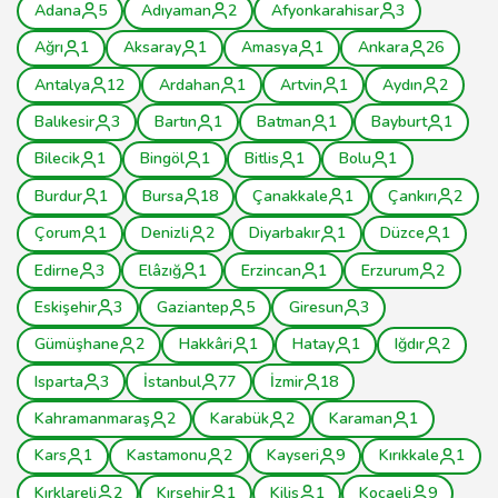
Adana
5
Adıyaman
2
Afyonkarahisar
3
Ağrı
1
Aksaray
1
Amasya
1
Ankara
26
Antalya
12
Ardahan
1
Artvin
1
Aydın
2
Balıkesir
3
Bartın
1
Batman
1
Bayburt
1
Bilecik
1
Bingöl
1
Bitlis
1
Bolu
1
Burdur
1
Bursa
18
Çanakkale
1
Çankırı
2
Çorum
1
Denizli
2
Diyarbakır
1
Düzce
1
Edirne
3
Elâzığ
1
Erzincan
1
Erzurum
2
Eskişehir
3
Gaziantep
5
Giresun
3
Gümüşhane
2
Hakkâri
1
Hatay
1
Iğdır
2
Isparta
3
İstanbul
77
İzmir
18
Kahramanmaraş
2
Karabük
2
Karaman
1
Kars
1
Kastamonu
2
Kayseri
9
Kırıkkale
1
Kırklareli
2
Kırşehir
1
Kilis
1
Kocaeli
9