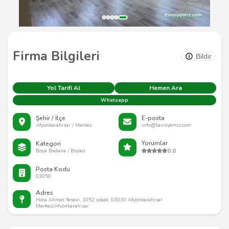
Firma Bilgileri
Bildir
Yol Tarifi Al
Hemen Ara
Whatsapp
Şehir / İlçe
E-posta
Afyonkarahisar / Merkez
info@tavsiyemiz.com
Yorumlar
Kategori
0.0
Boya Badana / Boyacı
Posta Kodu
03050
Adres
Hoca Ahmet Yesevi, 1052.sokak, 03030 Afyonkarahisar
Merkez/Afyonkarahisar