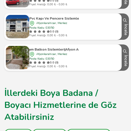
0.0 (0)
Fiyat Aralığı: 0,00 ₺ - 0,00 ₺
tişkin Yapı Pvc Kapı Ve Pencere Sistemleri Egepen Deceuninck
Afyonkarahisar, Merkez
İncele
Posta Kodu: 03050
0.0 (0)
Fiyat Aralığı: 0,00 ₺ - 0,00 ₺
um Cam Balkon Sistemleri|Afyon Alüminyum Doğrama | Afyon Alüminyum
Afyonkarahisar, Merkez
İncele
Posta Kodu: 03050
0.0 (0)
Fiyat Aralığı: 0,00 ₺ - 0,00 ₺
İllerdeki Boya Badana /
Boyacı Hizmetlerine de Göz
Atabilirsiniz