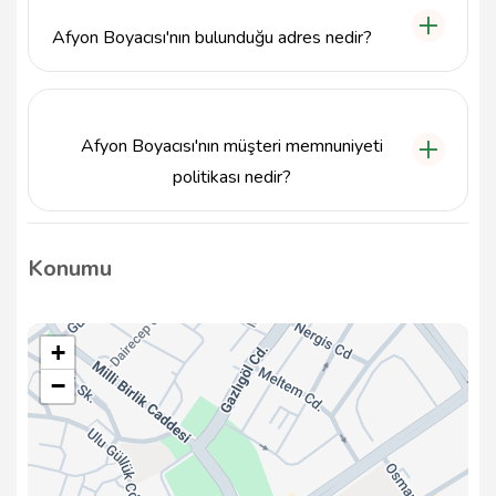
info@tavsiyemiz.com e-posta adresine yazabilirsiniz.
Afyon Boyacısı'nın bulunduğu adres nedir?
Afyon Boyacısı, Hoca Ahmet Yesevi, 1052.sokak,
03030 Afyonkarahisar Merkez/Afyonkarahisar
adresinde hizmet vermektedir.
Afyon Boyacısı'nın müşteri memnuniyeti
politikası nedir?
Afyon Boyacısı, uzman ekibiyle müşteri
memnuniyetini en üst seviyeye çıkarmayı hedefler
Konumu
ve her projede kaliteli hizmet sunmayı taahhüt eder.
+
−