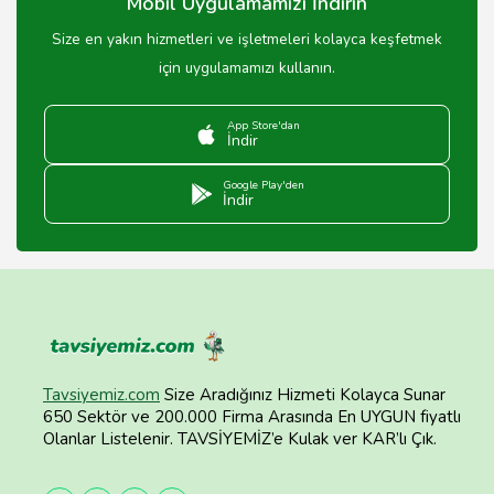
Mobil Uygulamamızı İndirin
Size en yakın hizmetleri ve işletmeleri kolayca keşfetmek
için uygulamamızı kullanın.
App Store'dan
İndir
Google Play'den
İndir
Tavsiyemiz.com
Size Aradığınız Hizmeti Kolayca Sunar
650 Sektör ve 200.000 Firma Arasında En UYGUN fiyatlı
Olanlar Listelenir. TAVSİYEMİZ’e Kulak ver KAR’lı Çık.