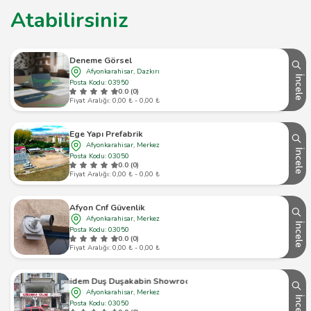
Atabilirsiniz
Deneme Görsel
Afyonkarahisar, Dazkırı
İncele
Posta Kodu: 03950
0.0 (0)
Fiyat Aralığı: 0,00 ₺ - 0,00 ₺
Ege Yapı Prefabrik
Afyonkarahisar, Merkez
İncele
Posta Kodu: 03050
0.0 (0)
Fiyat Aralığı: 0,00 ₺ - 0,00 ₺
Afyon Cnf Güvenlik
Afyonkarahisar, Merkez
İncele
Posta Kodu: 03050
0.0 (0)
Fiyat Aralığı: 0,00 ₺ - 0,00 ₺
Didem Duş Duşakabin Showroom
Afyonkarahisar, Merkez
İncele
Posta Kodu: 03050